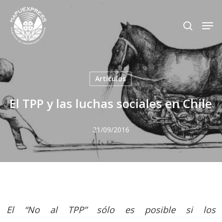
Skip
Men
search
to
Close
main
Menu
content
Artículos
El TPP y las luchas sociales en Chile
21/09/2016
El “No al TPP” sólo es posible si los