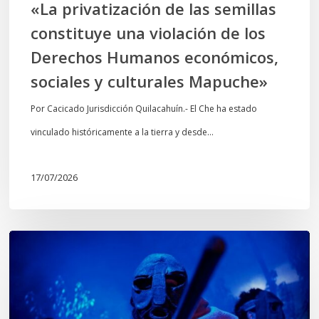
«La privatización de las semillas
Humanos
constituye una violación de los
económicos,
Derechos Humanos económicos,
sociales
sociales y culturales Mapuche»
y
culturales
Por Cacicado Jurisdicción Quilacahuín.- El Che ha estado
Mapuche»
vinculado históricamente a la tierra y desde…
17/07/2026
Opinión:
En
tiempos
de