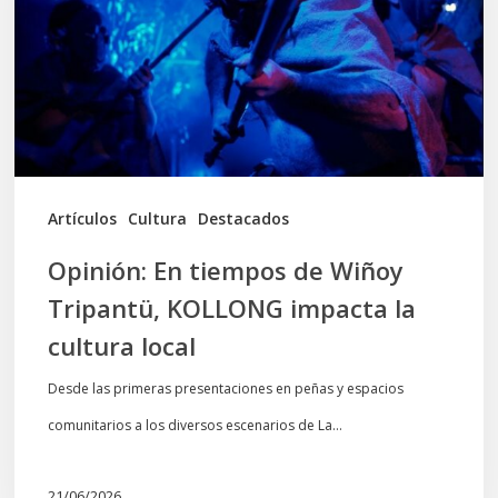
Wiñoy
Tripantü,
KOLLONG
impacta
la
cultura
Artículos
Cultura
Destacados
local
Opinión: En tiempos de Wiñoy
Tripantü, KOLLONG impacta la
cultura local
Desde las primeras presentaciones en peñas y espacios
comunitarios a los diversos escenarios de La…
21/06/2026