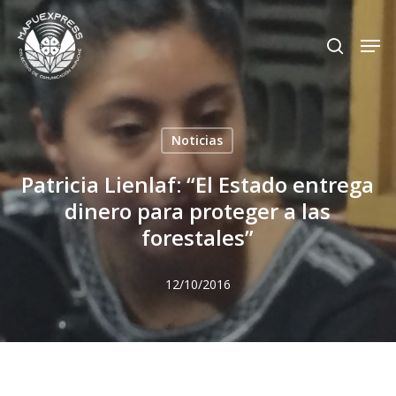
Skip
Men
search
to
Close
main
Menu
content
Noticias
Patricia Lienlaf: “El Estado entrega
dinero para proteger a las
forestales”
12/10/2016