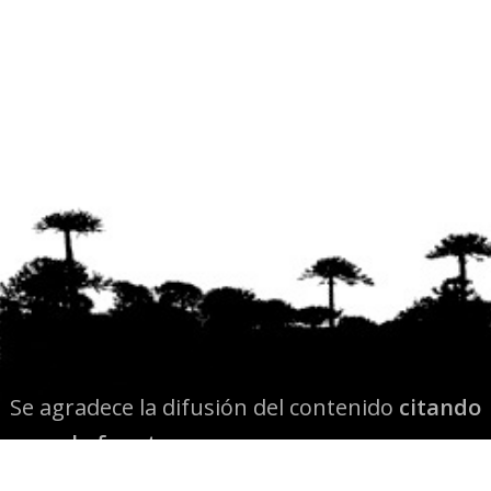
Se agradece la difusión del contenido
citando
la fuente www.mapuexpress.org