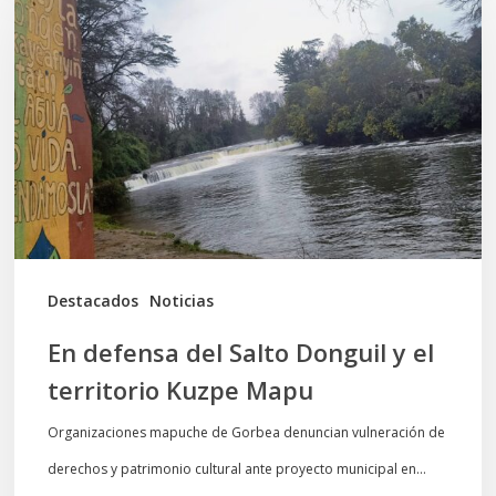
del
Salto
Donguil
y
el
territorio
Kuzpe
Mapu
Destacados
Noticias
En defensa del Salto Donguil y el
territorio Kuzpe Mapu
Organizaciones mapuche de Gorbea denuncian vulneración de
derechos y patrimonio cultural ante proyecto municipal en…