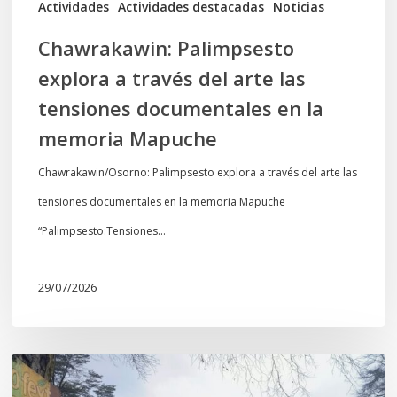
Actividades
Actividades destacadas
Noticias
en
Chawrakawin: Palimpsesto
la
explora a través del arte las
memoria
tensiones documentales en la
Mapuche
memoria Mapuche
Chawrakawin/Osorno: Palimpsesto explora a través del arte las
tensiones documentales en la memoria Mapuche
“Palimpsesto:Tensiones…
29/07/2026
En
defensa