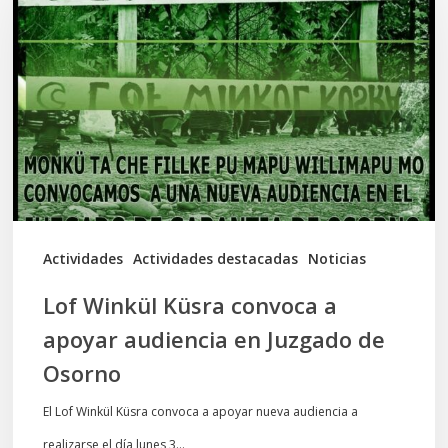
Küsra
convoca
a
apoyar
audiencia
en
Juzgado
de
Actividades
Actividades destacadas
Noticias
Osorno
Lof Winkül Küsra convoca a
apoyar audiencia en Juzgado de
Osorno
El Lof Winkül Küsra convoca a apoyar nueva audiencia a
realizarse el día lunes 3…