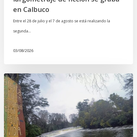
en Calbuco
Entre el 28 de julio y el 7 de agosto se está realizando la
segunda…
03/08/2026
En
defensa
del
Salto
Donguil
y