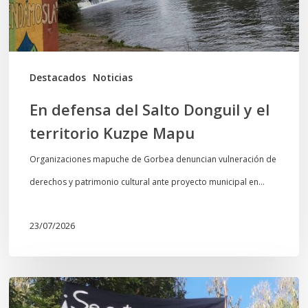
el
territorio
Kuzpe
Mapu
Destacados
Noticias
En defensa del Salto Donguil y el
territorio Kuzpe Mapu
Organizaciones mapuche de Gorbea denuncian vulneración de
derechos y patrimonio cultural ante proyecto municipal en…
23/07/2026
Newen