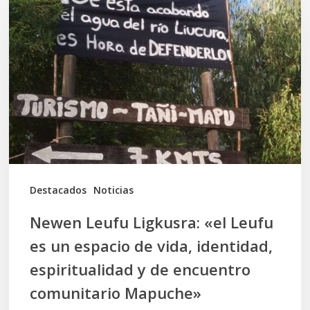
Leufu
Ligkusra:
«el
Leufu
es
un
espacio
de
vida,
Destacados
Noticias
identidad,
Newen Leufu Ligkusra: «el Leufu
espiritualidad
es un espacio de vida, identidad,
y
espiritualidad y de encuentro
de
comunitario Mapuche»
encuentro