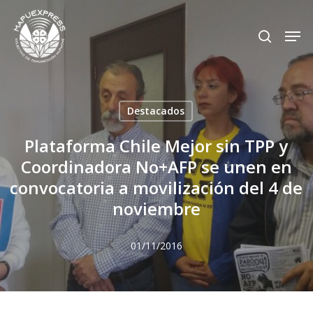
Skip
Men
search
to
Close
main
Menu
content
Destacados
Plataforma Chile Mejor sin TPP y
Coordinadora No+AFP se unen en
convocatoria a movilización del 4 de
noviembre
01/11/2016