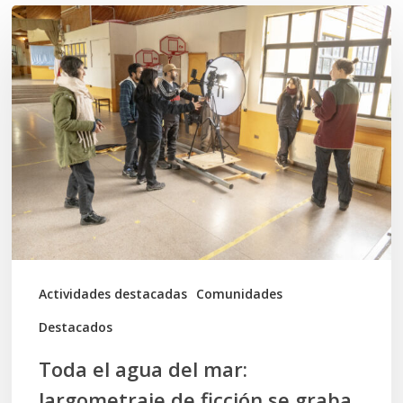
Toda
el
agua
del
mar:
largometraje
de
ficción
se
graba
Actividades destacadas
Comunidades
en
Destacados
Calbuco
Toda el agua del mar:
largometraje de ficción se graba