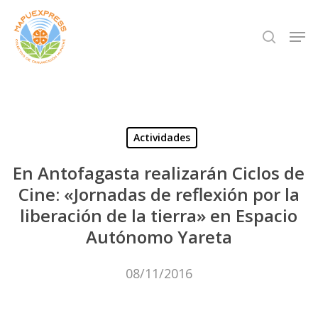
Skip
Men
search
to
Close
main
Menu
content
Actividades
En Antofagasta realizarán Ciclos de
Cine: «Jornadas de reflexión por la
liberación de la tierra» en Espacio
Autónomo Yareta
08/11/2016