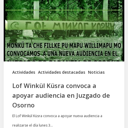
Küsra
convoca
a
apoyar
audiencia
en
Juzgado
de
Actividades
Actividades destacadas
Noticias
Osorno
Lof Winkül Küsra convoca a
apoyar audiencia en Juzgado de
Osorno
El Lof Winkül Küsra convoca a apoyar nueva audiencia a
realizarse el día lunes 3…