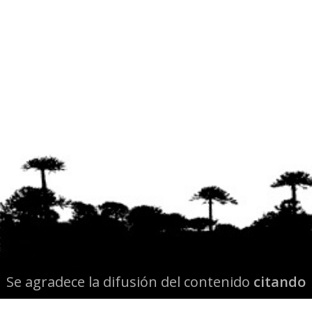
Se agradece la difusión del contenido
citando
la fuente www.mapuexpress.org