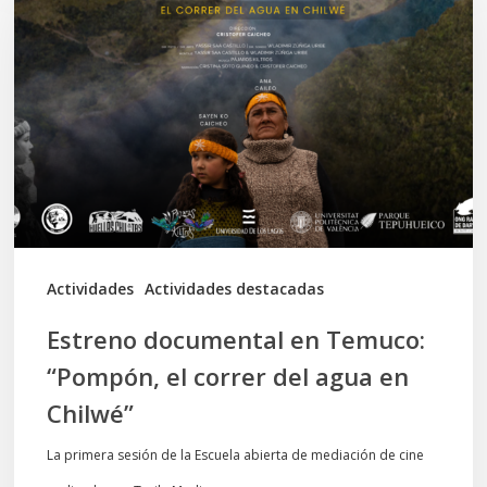
en
Temuco:
“Pompón,
el
correr
del
agua
en
Actividades
Actividades destacadas
Chilwé”
Estreno documental en Temuco:
“Pompón, el correr del agua en
Chilwé”
La primera sesión de la Escuela abierta de mediación de cine