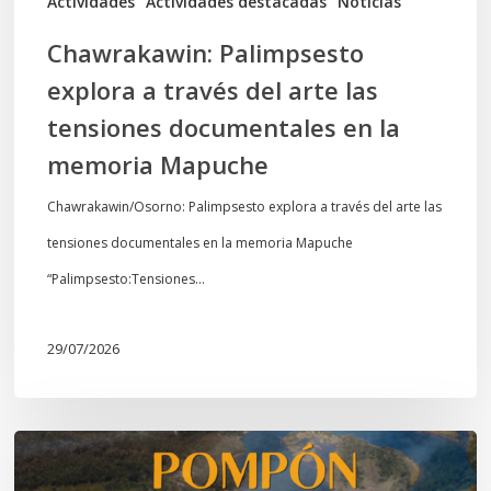
Actividades
Actividades destacadas
Noticias
en
Chawrakawin: Palimpsesto
la
explora a través del arte las
memoria
tensiones documentales en la
Mapuche
memoria Mapuche
Chawrakawin/Osorno: Palimpsesto explora a través del arte las
tensiones documentales en la memoria Mapuche
“Palimpsesto:Tensiones…
29/07/2026
Estreno
documental