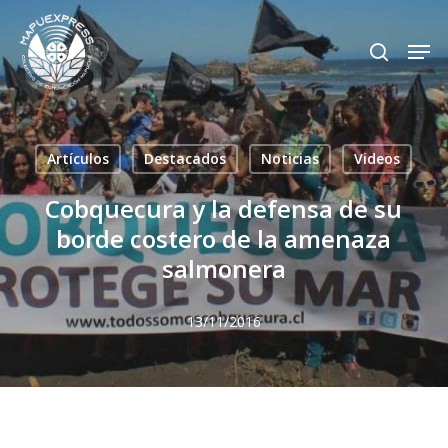
Skip
Men
search
to
Close
main
Menu
content
Artículos
Destacados
Noticias
Videos
Cobquecura y la defensa de su
borde costero de la amenaza
salmonera
13/11/2016