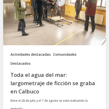
del
mar:
largometraje
de
ficción
se
graba
Actividades destacadas
Comunidades
en
Destacados
Calbuco
Toda el agua del mar:
largometraje de ficción se graba
en Calbuco
Entre el 28 de julio y el 7 de agosto se está realizando la
segunda…