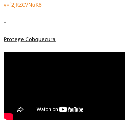
v=f2jRZCVNuK8
–
Protege Cobquecura