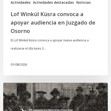
de
Actividades
Actividades destacadas
Noticias
Osorno
Lof Winkül Küsra convoca a
apoyar audiencia en Juzgado de
Osorno
El Lof Winkül Küsra convoca a apoyar nueva audiencia a
realizarse el día lunes 3…
01/08/2026
Chawrakawin:
Palimpsesto
explora