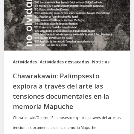
a
través
del
arte
las
tensiones
documentales
Actividades
Actividades destacadas
Noticias
en
Chawrakawin: Palimpsesto
la
explora a través del arte las
memoria
tensiones documentales en la
Mapuche
memoria Mapuche
Chawrakawin/Osorno: Palimpsesto explora a través del arte las
tensiones documentales en la memoria Mapuche