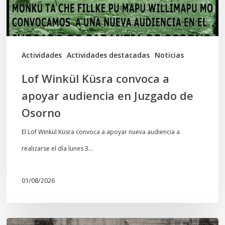
audiencia
en
Juzgado
de
Actividades
Actividades destacadas
Noticias
Osorno
Lof Winkül Küsra convoca a
apoyar audiencia en Juzgado de
Osorno
El Lof Winkül Küsra convoca a apoyar nueva audiencia a
realizarse el día lunes 3…
01/08/2026