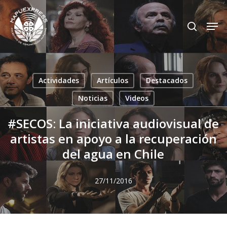
Skip
Men
search
to
Close
main
Menu
content
Actividades
Artículos
Destacados
Noticias
Videos
#SECOS: La iniciativa audiovisual de
artistas en apoyo a la recuperación
del agua en Chile
27/11/2016