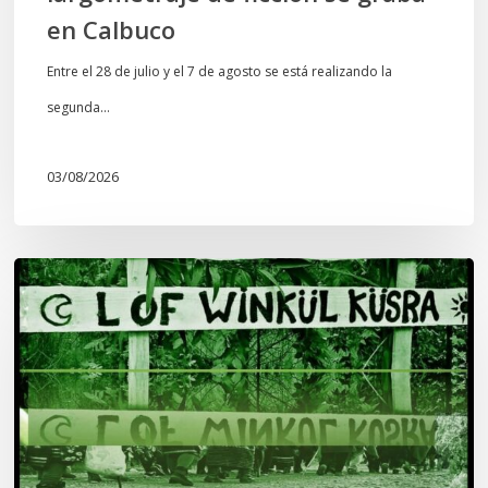
en Calbuco
Entre el 28 de julio y el 7 de agosto se está realizando la
segunda…
03/08/2026
Lof
Winkül
Küsra
convoca
a
apoyar