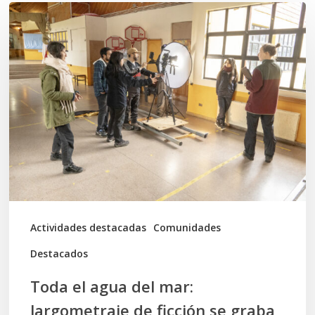
Toda
el
agua
del
mar:
largometraje
de
ficción
se
graba
Actividades destacadas
Comunidades
en
Destacados
Calbuco
Toda el agua del mar:
largometraje de ficción se graba