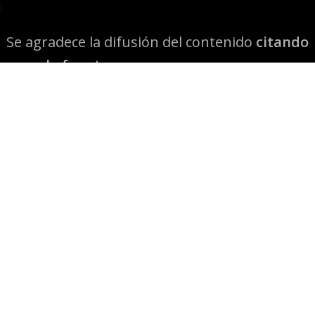
Se agradece la difusión del contenido
citando
la fuente www.mapuexpress.org
Desde el año 2000, ejerciendo el derecho a la
comunicación Mapuche en Wallmapu.