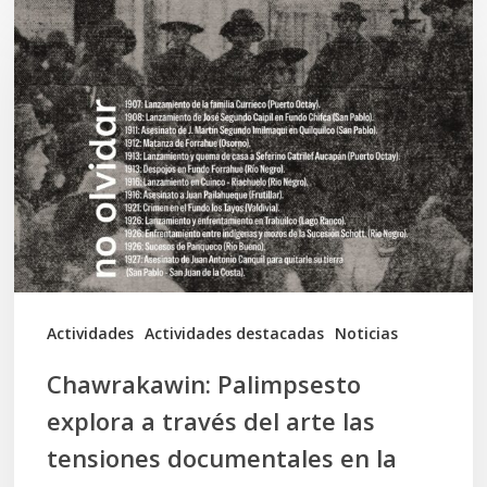
Chawrakawin:
Palimpsesto
explora
a
través
del
arte
las
tensiones
documentales
Actividades
Actividades destacadas
Noticias
en
Chawrakawin: Palimpsesto
la
explora a través del arte las
memoria
tensiones documentales en la
Mapuche