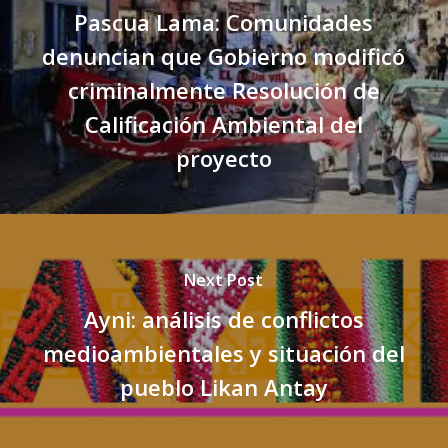
Pascua Lama: Comunidades
denuncian que Gobierno modificó
criminalmente Resolución de
Calificación Ambiental del
proyecto
Next Post
Ayni: análisis de conflictos
medioambientales y situación del
pueblo Likan Antay