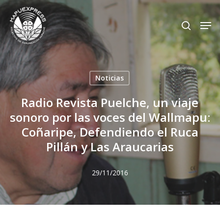
Skip
Men
search
to
Close
main
Menu
content
Noticias
Radio Revista Puelche, un viaje
sonoro por las voces del Wallmapu:
Coñaripe, Defendiendo el Ruca
Pillán y Las Araucarias
29/11/2016