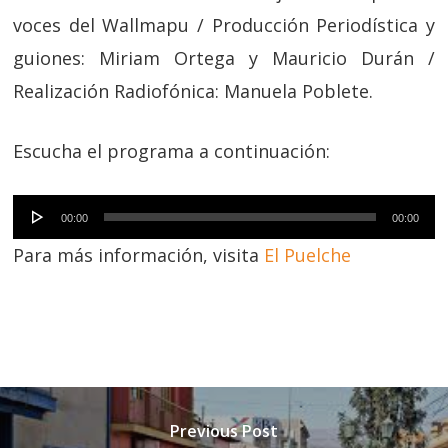
voces del Wallmapu / Producción Periodística y
guiones: Miriam Ortega y Mauricio Durán /
Realización Radiofónica: Manuela Poblete.
Escucha el programa a continuación:
Reproductor
00:00
00:00
de
Para más información, visita
El Puelche
audio
Previous Post