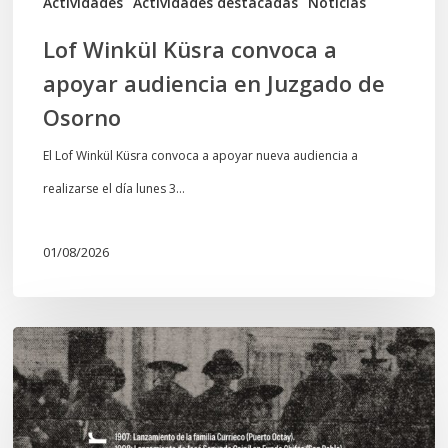
Actividades
Actividades destacadas
Noticias
Osorno
Lof Winkül Küsra convoca a
apoyar audiencia en Juzgado de
Osorno
El Lof Winkül Küsra convoca a apoyar nueva audiencia a
realizarse el día lunes 3…
01/08/2026
Chawrakawin:
Palimpsesto
explora
a