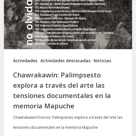
través
del
arte
las
tensiones
documentales
Actividades
Actividades destacadas
Noticias
en
Chawrakawin: Palimpsesto
la
explora a través del arte las
memoria
tensiones documentales en la
Mapuche
memoria Mapuche
Chawrakawin/Osorno: Palimpsesto explora a través del arte las
tensiones documentales en la memoria Mapuche