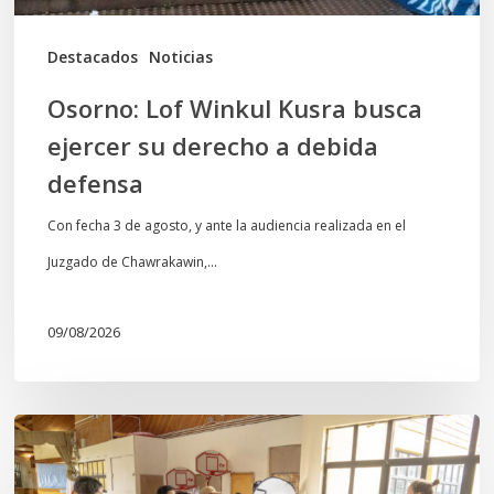
a
debida
Destacados
Noticias
defensa
Osorno: Lof Winkul Kusra busca
ejercer su derecho a debida
defensa
Con fecha 3 de agosto, y ante la audiencia realizada en el
Juzgado de Chawrakawin,…
09/08/2026
Toda
el