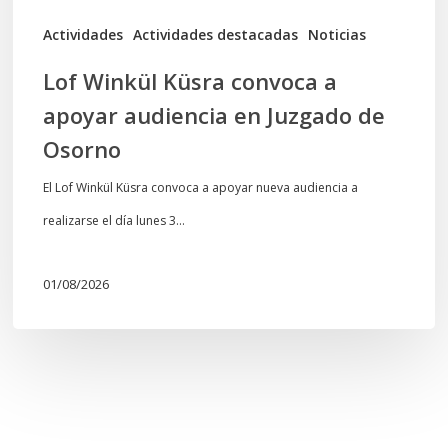
de
Actividades
Actividades destacadas
Noticias
Osorno
Lof Winkül Küsra convoca a
apoyar audiencia en Juzgado de
Osorno
El Lof Winkül Küsra convoca a apoyar nueva audiencia a
realizarse el día lunes 3…
01/08/2026