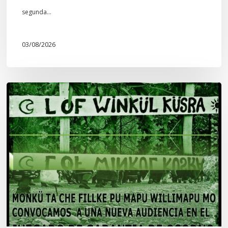
segunda…
03/08/2026
Lof
Winkül
Küsra
convoca
a
apoyar
audiencia
en
Juzgado