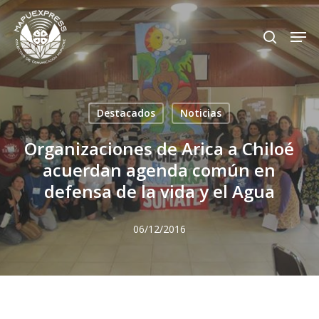
Skip
Men
search
to
Close
main
Menu
content
Destacados
Noticias
Organizaciones de Arica a Chiloé
acuerdan agenda común en
defensa de la vida y el Agua
06/12/2016