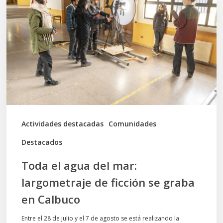
agua
del
mar:
largometraje
de
ficción
se
graba
Actividades destacadas
Comunidades
en
Destacados
Calbuco
Toda el agua del mar:
largometraje de ficción se graba
en Calbuco
Entre el 28 de julio y el 7 de agosto se está realizando la