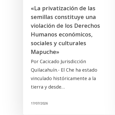
los
«La privatización de las
Derechos
semillas constituye una
Humanos
violación de los Derechos
económicos,
Humanos económicos,
sociales
sociales y culturales
y
Mapuche»
culturales
Por Cacicado Jurisdicción
Mapuche»
Quilacahuín.- El Che ha estado
vinculado históricamente a la
tierra y desde…
17/07/2026