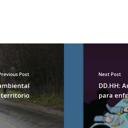
Previous Post
Next Post
 ambiental
DD.HH: A
 territorio
para enfr