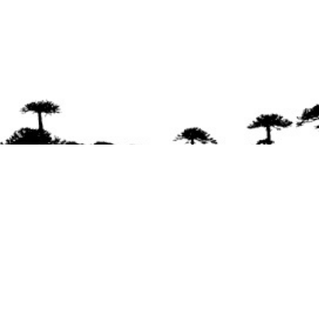
Se 
Desde el a