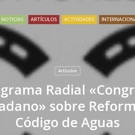
NOTICIAS
ARTÍCULOS
ACTIVIDADES
INTERNACION
Artículos
grama Radial «Cong
adano» sobre Reform
Código de Aguas