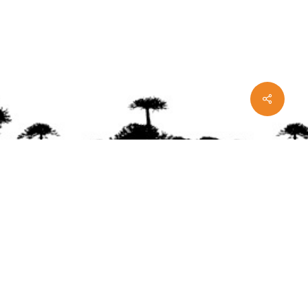
Share
ente
ión Mapuche