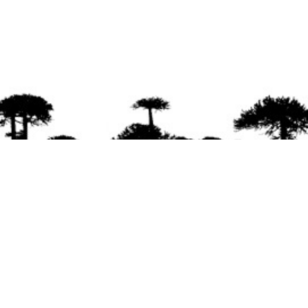
agradece la difusión del contenido
citando la fu
www.mapuexpress.org
ño 2000, ejerciendo el derecho a la comunicac
en Wallmapu.