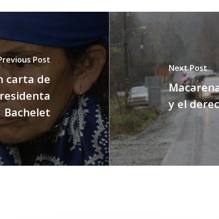
Previous Post
Next Post
n carta de
Macarena 
Presidenta
y el derec
Bachelet