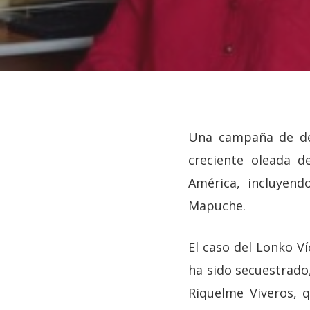
Una campaña de def
creciente oleada d
América, incluyend
Mapuche.
El caso del Lonko V
ha sido secuestrado
Hit enter to search or ESC to close
Riquelme Viveros, q