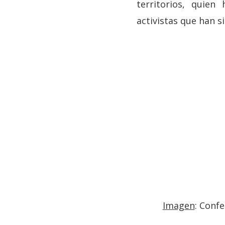
territorios, quie
activistas que han 
Imagen
: Conf