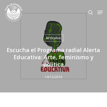
Skip
Men
search
to
Close
main
Menu
content
Artículos
Escucha el Programa radial Alerta
Educativa: Arte, feminismo y
política
14/12/2016