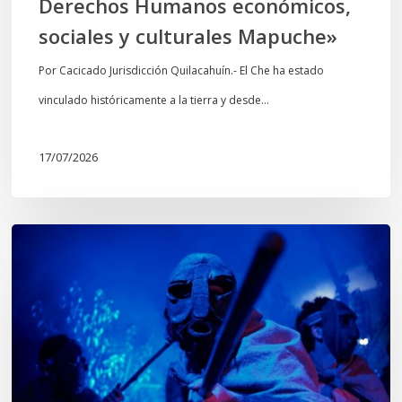
Derechos Humanos económicos,
sociales
sociales y culturales Mapuche»
y
culturales
Por Cacicado Jurisdicción Quilacahuín.- El Che ha estado
Mapuche»
vinculado históricamente a la tierra y desde…
17/07/2026
Opinión:
En
tiempos
de
Wiñoy
Tripantü,