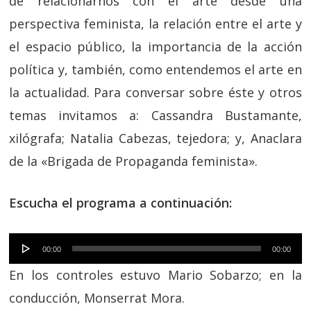
de relacionarnos con el arte desde una
perspectiva feminista, la relación entre el arte y
el espacio público, la importancia de la acción
política y, también, como entendemos el arte en
la actualidad. Para conversar sobre éste y otros
temas invitamos a: Cassandra Bustamante,
xilógrafa; Natalia Cabezas, tejedora; y, Anaclara
de la «Brigada de Propaganda feminista».
Escucha el programa a continuación:
Reproductor
00:00
00:00
de
En los controles estuvo Mario Sobarzo; en la
audio
conducción, Monserrat Mora.