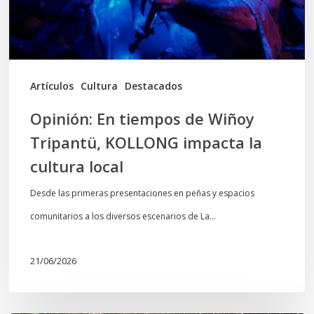
KOLLONG
impacta
la
cultura
Artículos
Cultura
Destacados
local
Opinión: En tiempos de Wiñoy
Tripantü, KOLLONG impacta la
cultura local
Desde las primeras presentaciones en peñas y espacios
comunitarios a los diversos escenarios de La…
21/06/2026