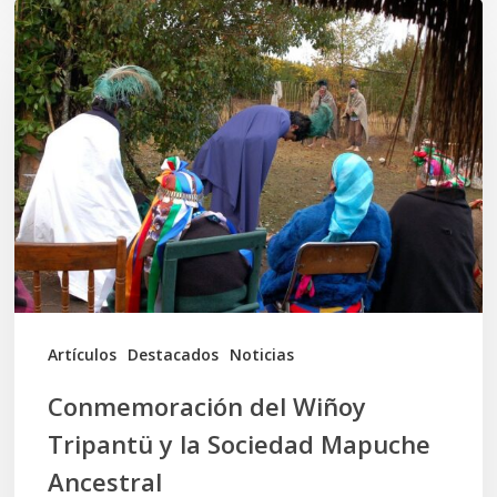
Conmemoración
del
Wiñoy
Tripantü
y
la
Sociedad
Mapuche
Ancestral
Artículos
Destacados
Noticias
Conmemoración del Wiñoy
Tripantü y la Sociedad Mapuche
Ancestral