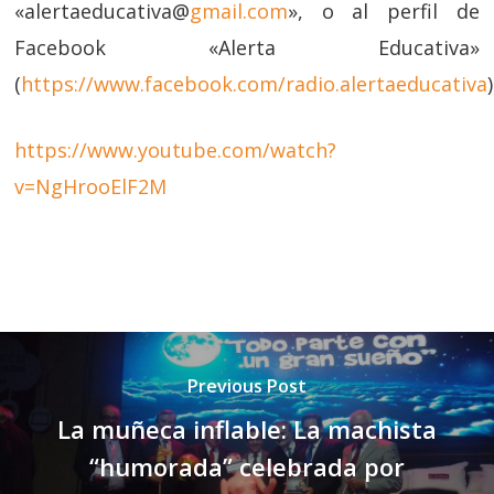
«alertaeducativa@
gmail.com
», o al perfil de
Facebook «Alerta Educativa»
(
https://www.facebook.com/radio.alertaeducativa
)
https://www.youtube.com/watch?
v=NgHrooElF2M
Previous Post
La muñeca inflable: La machista
“humorada” celebrada por