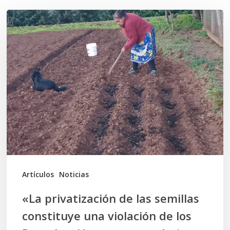
«La
privatización
de
las
semillas
constituye
una
violación
de
los
Artículos
Noticias
Derechos
«La privatización de las semillas
Humanos
constituye una violación de los
económicos,