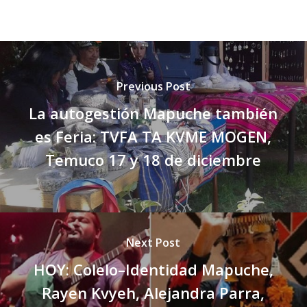
Previous Post
La autogestión Mapuche también
es Feria: TVFA TA KVME MOGEN,
Temuco 17 y 18 de diciembre
Next Post
HOY: Colelo–Identidad Mapuche,
Rayen Kvyeh, Alejandra Parra,