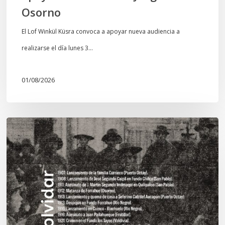
Osorno
El Lof Winkül Küsra convoca a apoyar nueva audiencia a
realizarse el día lunes 3…
01/08/2026
Chawrakawin:
Palimpsesto
explora
a
través
del
arte