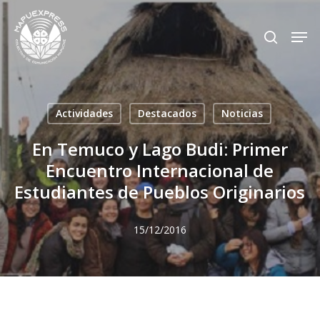
Skip
Men
search
to
Close
main
Menu
content
Actividades
Destacados
Noticias
En Temuco y Lago Budi: Primer
Encuentro Internacional de
Estudiantes de Pueblos Originarios
15/12/2016