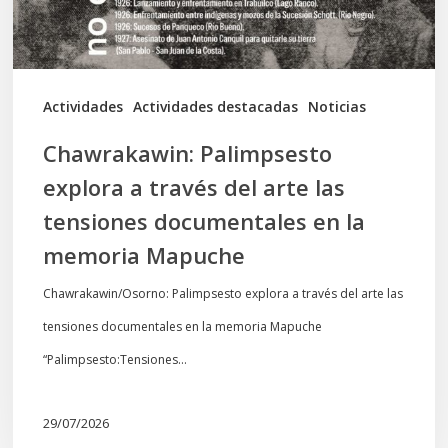
las
tensiones
documentales
Actividades
Actividades destacadas
Noticias
en
Chawrakawin: Palimpsesto
la
explora a través del arte las
memoria
tensiones documentales en la
Mapuche
memoria Mapuche
Chawrakawin/Osorno: Palimpsesto explora a través del arte las
tensiones documentales en la memoria Mapuche
“Palimpsesto:Tensiones…
29/07/2026