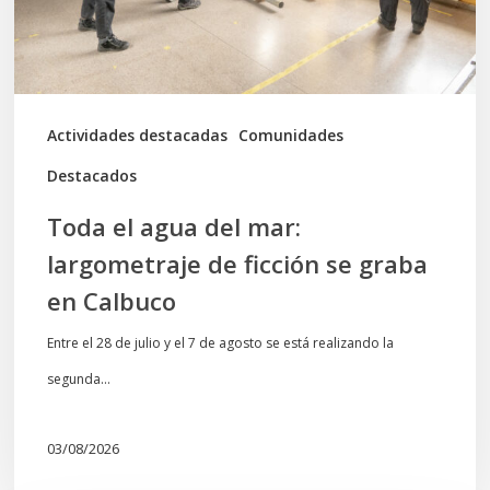
de
ficción
se
graba
Actividades destacadas
Comunidades
en
Destacados
Calbuco
Toda el agua del mar:
largometraje de ficción se graba
en Calbuco
Entre el 28 de julio y el 7 de agosto se está realizando la
segunda…
03/08/2026