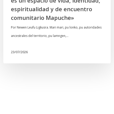
es un espacio de vida, identidad,
y
espiritualidad y de encuentro
de
comunitario Mapuche»
encuentro
comunitario
Por Newen Leufu Ligkusra. Mari mari, pu lonko, pu autoridades
Mapuche»
ancestrales del territorio, pu lamngen,…
23/07/2026