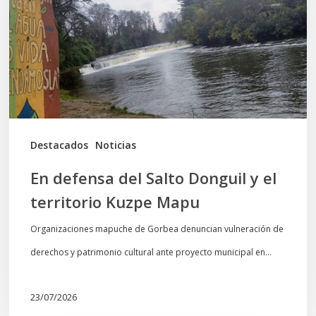
Donguil
y
el
territorio
Kuzpe
Mapu
Destacados
Noticias
En defensa del Salto Donguil y el
territorio Kuzpe Mapu
Organizaciones mapuche de Gorbea denuncian vulneración de
derechos y patrimonio cultural ante proyecto municipal en…
23/07/2026