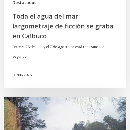
Destacados
Calbuco
Toda el agua del mar:
largometraje de ficción se graba
en Calbuco
Entre el 28 de julio y el 7 de agosto se está realizando la
segunda…
03/08/2026
En
defensa
del
Salto