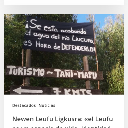
Newen
Leufu
Ligkusra:
«el
Leufu
es
un
espacio
de
vida,
Destacados
Noticias
identidad,
Newen Leufu Ligkusra: «el Leufu
espiritualidad