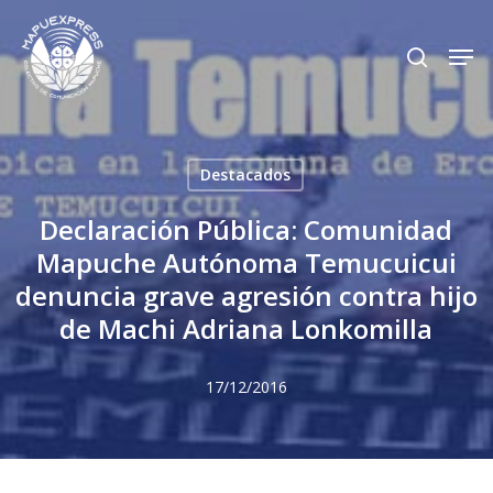
Skip
Men
search
to
Close
main
Menu
content
Destacados
Declaración Pública: Comunidad
Mapuche Autónoma Temucuicui
denuncia grave agresión contra hijo
de Machi Adriana Lonkomilla
17/12/2016