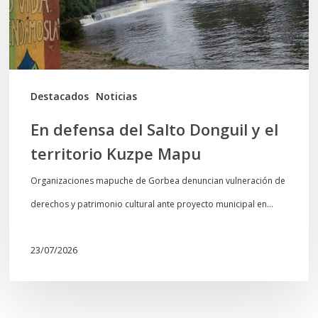
el
territorio
Kuzpe
Mapu
Destacados
Noticias
En defensa del Salto Donguil y el
territorio Kuzpe Mapu
Organizaciones mapuche de Gorbea denuncian vulneración de
derechos y patrimonio cultural ante proyecto municipal en…
23/07/2026