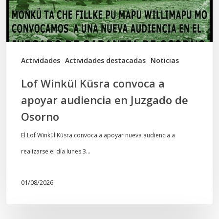
audiencia
en
Juzgado
de
Actividades
Actividades destacadas
Noticias
Osorno
Lof Winkül Küsra convoca a
apoyar audiencia en Juzgado de
Osorno
El Lof Winkül Küsra convoca a apoyar nueva audiencia a
realizarse el día lunes 3…
01/08/2026