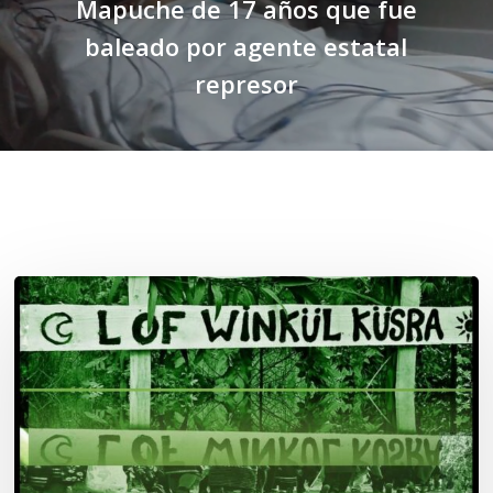
Mapuche de 17 años que fue
baleado por agente estatal
represor
Related Posts
Lof
Winkül
Küsra
convoca
a
apoyar