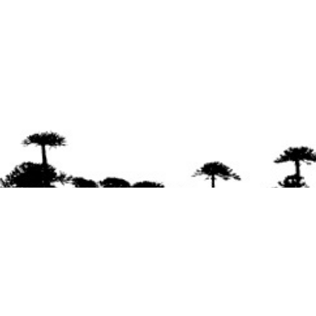
Se agradece la difusión del contenido
citando
la fuente www.mapuexpress.org