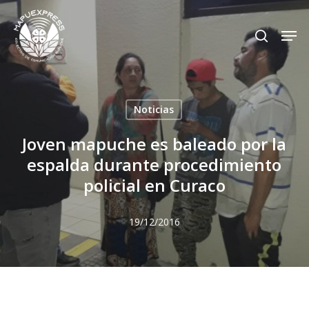
Skip
Men
search
to
Close
main
Menu
content
Noticias
Joven mapuche es baleado por la
espalda durante procedimiento
policial en Curaco
19/12/2016