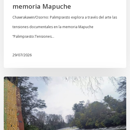
memoria Mapuche
Chawrakawin/Osorno: Palimpsesto explora a través del arte las
tensiones documentales en la memoria Mapuche
“Palimpsesto:Tensiones…
29/07/2026
En
defensa
del
Salto
Donguil
y