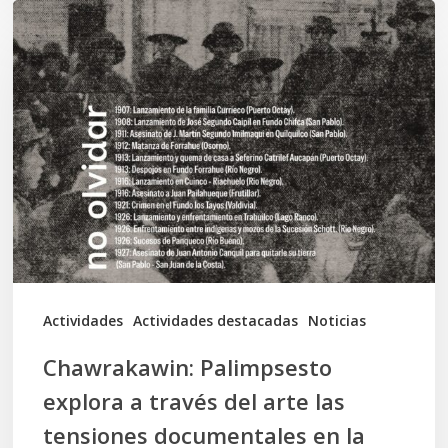
Chawrakawin:
Palimpsesto
explora
a
través
del
arte
las
tensiones
documentales
Actividades
Actividades destacadas
Noticias
en
Chawrakawin: Palimpsesto
la
explora a través del arte las
memoria
tensiones documentales en la
Mapuche