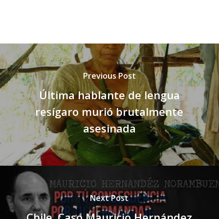
Previous Post
Última hablante de lengua
resígaro murió brutalmente
asesinada
Next Post
Chile. Caso Mauricio Hernández