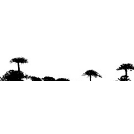
Se agradece la difusión del contenido
citando
la fuente www.mapuexpress.org