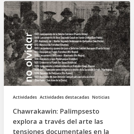
Chawrakawin:
Palimpsesto
explora
a
través
del
arte
las
tensiones
documentales
Actividades
Actividades destacadas
Noticias
en
Chawrakawin: Palimpsesto
la
explora a través del arte las
memoria
tensiones documentales en la
Mapuche