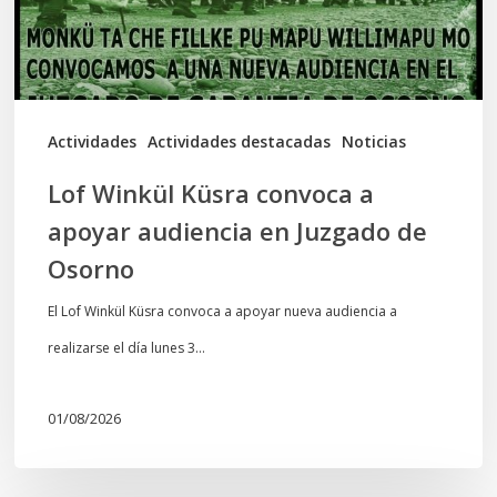
audiencia
en
Juzgado
de
Actividades
Actividades destacadas
Noticias
Osorno
Lof Winkül Küsra convoca a
apoyar audiencia en Juzgado de
Osorno
El Lof Winkül Küsra convoca a apoyar nueva audiencia a
realizarse el día lunes 3…
01/08/2026