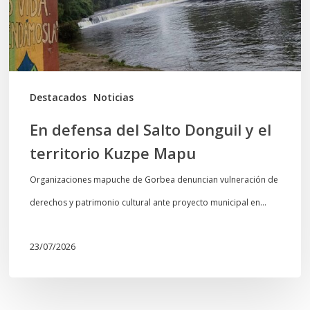
el
territorio
Kuzpe
Mapu
Destacados
Noticias
En defensa del Salto Donguil y el
territorio Kuzpe Mapu
Organizaciones mapuche de Gorbea denuncian vulneración de
derechos y patrimonio cultural ante proyecto municipal en…
23/07/2026