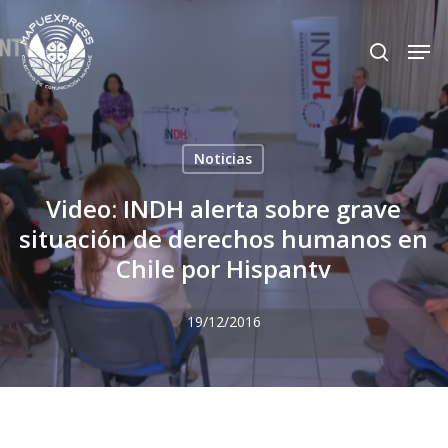
Skip
Men
search
to
Close
main
Menu
content
Noticias
Video: INDH alerta sobre grave
situación de derechos humanos en
Chile por Hispantv
19/12/2016