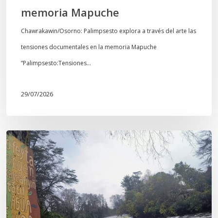
memoria Mapuche
Chawrakawin/Osorno: Palimpsesto explora a través del arte las
tensiones documentales en la memoria Mapuche
“Palimpsesto:Tensiones…
29/07/2026
En
defensa
del
Salto
Donguil
y