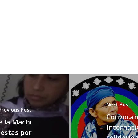
Next Post
Previous Post
Convocan 
 la Machi
Internaci
testas por
solidarid