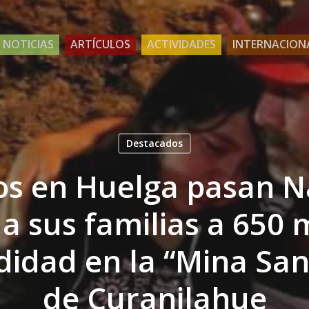
NOTICIAS
ARTÍCULOS
ACTIVIDADES
INTERNACION
Destacados
os en Huelga pasan N
 a sus familias a 650 
didad en la “Mina San
de Curanilahue