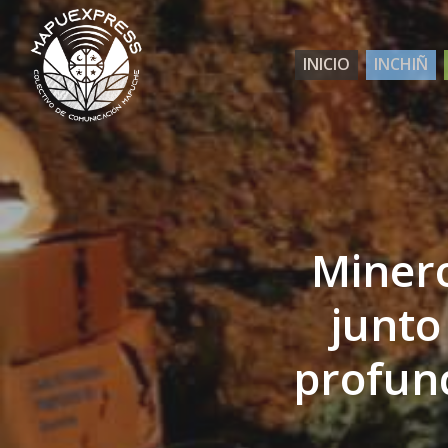
Skip
to
INICIO
INCHIÑ
main
content
Miner
junto
profun