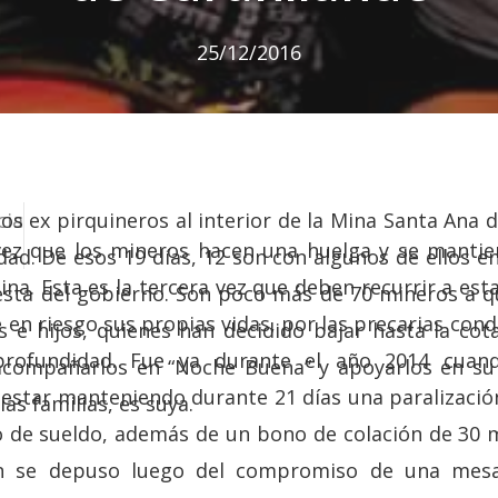
25/12/2016
os ex pirquineros al interior de la Mina Santa Ana 
cia
ez que los mineros hacen una huelga y se mantien
ad. De esos 19 días, 12 son con algunos de ellos 
ina. Esta es la tercera vez que deben recurrir a es
sta del gobierno. Son poco más de 70 mineros a q
en riesgo sus propias vidas, por las precarias condi
 e hijos, quienes han decidido bajar hasta la cot
rofundidad. Fue ya durante el año 2014 cuand
acompañarlos en “Noche Buena” y apoyarlos en su
star manteniendo durante 21 días una paralizació
as familias, es suya.
 de sueldo, además de un bono de colación de 30 
ión se depuso luego del compromiso de una mesa