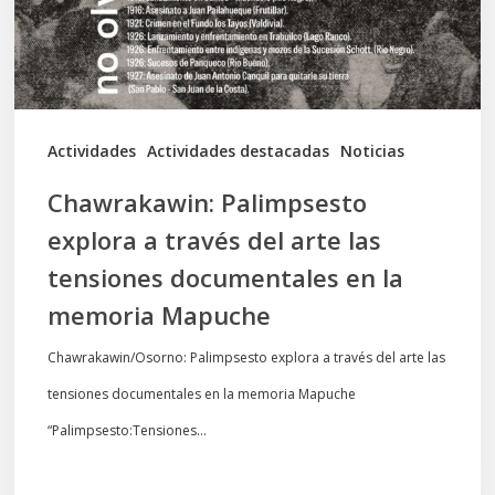
arte
las
tensiones
documentales
Actividades
Actividades destacadas
Noticias
en
Chawrakawin: Palimpsesto
la
explora a través del arte las
memoria
tensiones documentales en la
Mapuche
memoria Mapuche
Chawrakawin/Osorno: Palimpsesto explora a través del arte las
tensiones documentales en la memoria Mapuche
“Palimpsesto:Tensiones…