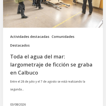
largometraje
de
ficción
se
graba
Actividades destacadas
Comunidades
en
Destacados
Calbuco
Toda el agua del mar:
largometraje de ficción se graba
en Calbuco
Entre el 28 de julio y el 7 de agosto se está realizando la
segunda…
03/08/2026