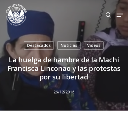
Skip
Men
search
to
Close
main
Menu
content
Destacados
Noticias
Videos
La huelga de hambre de la Machi
Francisca Linconao y las protestas
por su libertad
26/12/2016