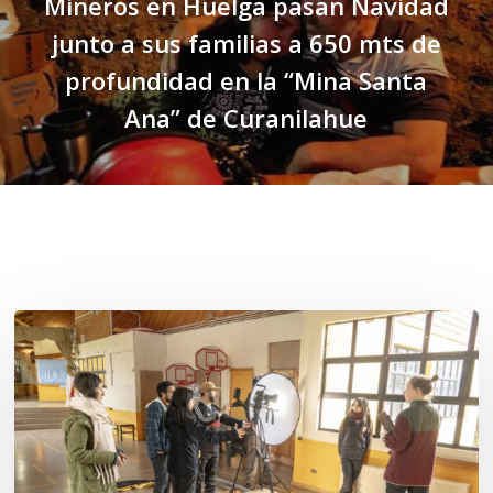
Mineros en Huelga pasan Navidad
junto a sus familias a 650 mts de
profundidad en la “Mina Santa
Ana” de Curanilahue
Related Posts
Toda
el
agua
del
mar: