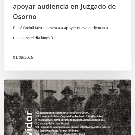
apoyar audiencia en Juzgado de
Osorno
El Lof Winkül Küsra convoca a apoyar nueva audiencia a
realizarse el día lunes 3…
01/08/2026
Chawrakawin:
Palimpsesto
explora
a
través
del