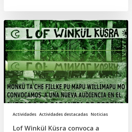
Lof
Winkül
Küsra
convoca
a
apoyar
audiencia
en
Juzgado
de
Actividades
Actividades destacadas
Noticias
Osorno
Lof Winkül Küsra convoca a