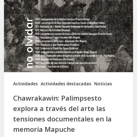
Palimpsesto
explora
a
través
del
arte
las
tensiones
documentales
Actividades
Actividades destacadas
Noticias
en
Chawrakawin: Palimpsesto
la
explora a través del arte las
memoria
tensiones documentales en la
Mapuche
memoria Mapuche