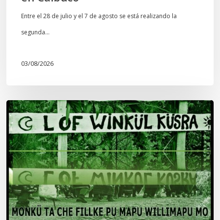
Entre el 28 de julio y el 7 de agosto se está realizando la
segunda…
03/08/2026
Lof
Winkül
Küsra
convoca
a
apoyar
audiencia