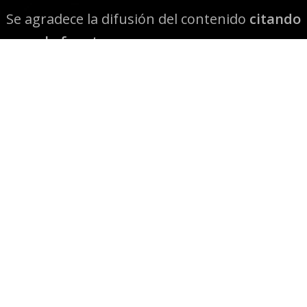
Se agradece la difusión del contenido
citando
la fuente www.mapuexpress.org
Desde el año 2000, ejerciendo el derecho a la
comunicación Mapuche en Wallmapu.
© 2026 Mapuexpress.