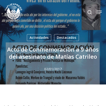
Skip
Men
search
to
Close
main
Menu
content
Actividades
Destacados
Acto de Conmemoración a 9 años
del asesinato de Matías Catrileo
02/01/2017