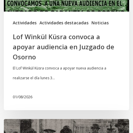
en
Juzgado
de
Actividades
Actividades destacadas
Noticias
Osorno
Lof Winkül Küsra convoca a
apoyar audiencia en Juzgado de
Osorno
El Lof Winkül Küsra convoca a apoyar nueva audiencia a
realizarse el día lunes 3…
01/08/2026
Chawrakawin: