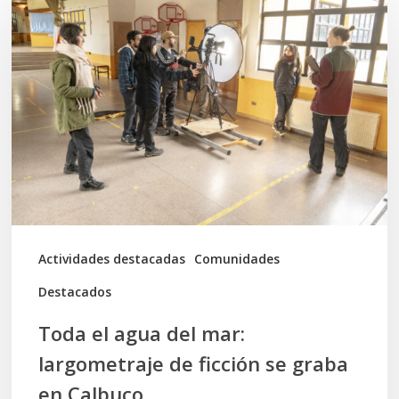
el
agua
del
mar:
largometraje
de
ficción
se
graba
Actividades destacadas
Comunidades
en
Destacados
Calbuco
Toda el agua del mar:
largometraje de ficción se graba
en Calbuco