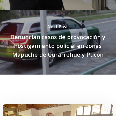
Next Post
Denuncian casos de provocación y
hostigamiento policial en zonas
Mapuche de Curarrehue y Pucón
Related Posts
Toda