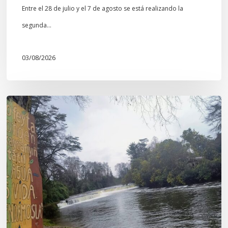
Entre el 28 de julio y el 7 de agosto se está realizando la
segunda…
03/08/2026
En
defensa
del
Salto
Donguil
y
el
territorio