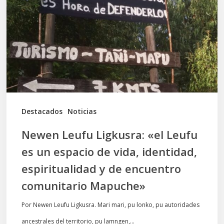
«el
Leufu
es
un
espacio
de
vida,
Destacados
Noticias
identidad,
Newen Leufu Ligkusra: «el Leufu
espiritualidad
es un espacio de vida, identidad,
y
espiritualidad y de encuentro
de
comunitario Mapuche»
encuentro
comunitario
Por Newen Leufu Ligkusra. Mari mari, pu lonko, pu autoridades
Mapuche»
ancestrales del territorio, pu lamngen,…