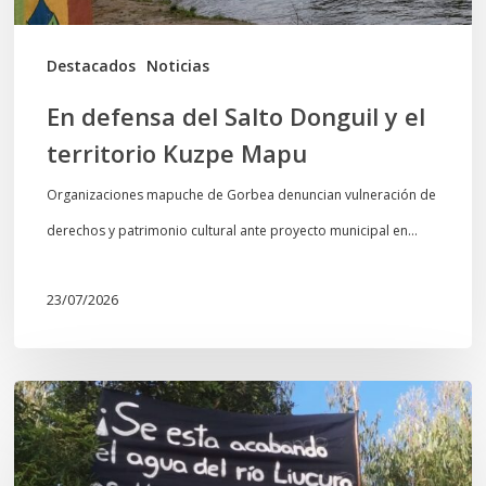
Kuzpe
Mapu
Destacados
Noticias
En defensa del Salto Donguil y el
territorio Kuzpe Mapu
Organizaciones mapuche de Gorbea denuncian vulneración de
derechos y patrimonio cultural ante proyecto municipal en…
23/07/2026
Newen
Leufu
Ligkusra: