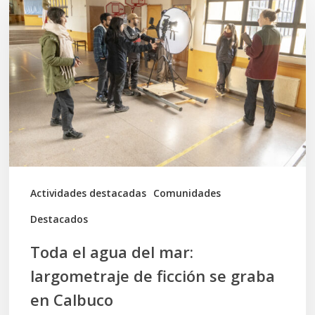
el
agua
del
mar:
largometraje
de
ficción
se
graba
Actividades destacadas
Comunidades
en
Destacados
Calbuco
Toda el agua del mar:
largometraje de ficción se graba
en Calbuco