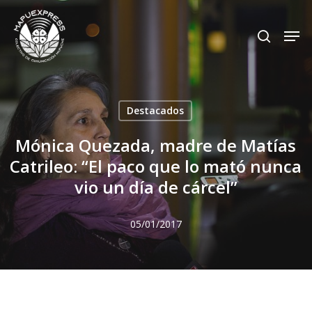
Skip
Men
search
to
Close
main
Menu
content
Destacados
Mónica Quezada, madre de Matías
Catrileo: “El paco que lo mató nunca
vio un día de cárcel”
05/01/2017