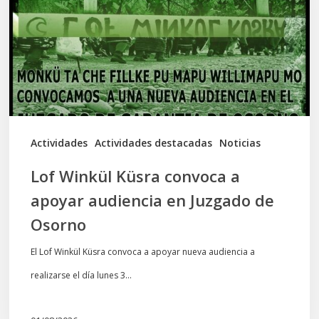
a
apoyar
audiencia
en
Juzgado
de
Actividades
Actividades destacadas
Noticias
Osorno
Lof Winkül Küsra convoca a
apoyar audiencia en Juzgado de
Osorno
El Lof Winkül Küsra convoca a apoyar nueva audiencia a
realizarse el día lunes 3…