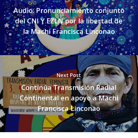
Audio: Pronunciamiento conjunto
del CNI Y EZLN por la libertad de
la Machi Francisca Linconao
Next Post
Continúa Transmisión Radial
Continental en apoyo a Machi
Francisca Linconao