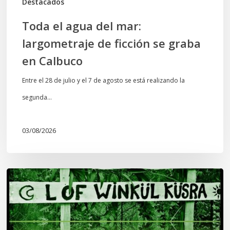
Destacados
Calbuco
Toda el agua del mar:
largometraje de ficción se graba
en Calbuco
Entre el 28 de julio y el 7 de agosto se está realizando la
segunda…
03/08/2026
Lof
Winkül
Küsra
convoca