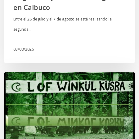
en Calbuco
Entre el 28 de julio y el 7 de agosto se está realizando la
segunda…
03/08/2026
Lof
Winkül
Küsra
convoca
a
apoyar
audiencia