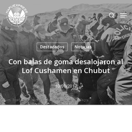
Skip
Men
search
to
Close
main
Menu
content
Destacados
Noticias
Con balas de goma desalojaron al
Lof Cushamen en Chubut
10/01/2017