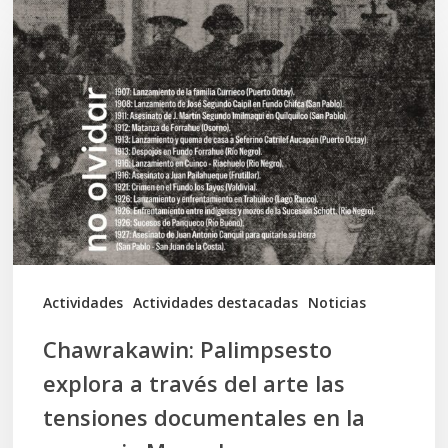
Palimpsesto
explora
a
través
del
arte
las
tensiones
documentales
Actividades
Actividades destacadas
Noticias
en
Chawrakawin: Palimpsesto
la
explora a través del arte las
memoria
tensiones documentales en la
Mapuche