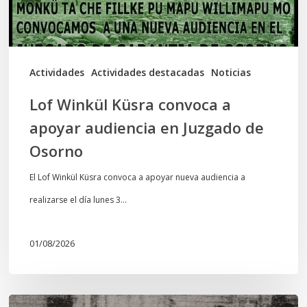
en
Juzgado
de
Actividades
Actividades destacadas
Noticias
Osorno
Lof Winkül Küsra convoca a
apoyar audiencia en Juzgado de
Osorno
El Lof Winkül Küsra convoca a apoyar nueva audiencia a
realizarse el día lunes 3…
01/08/2026
Chawrakawin: