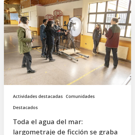
Toda
el
agua
del
mar:
largometraje
de
ficción
se
graba
Actividades destacadas
Comunidades
en
Destacados
Calbuco
Toda el agua del mar:
largometraje de ficción se graba