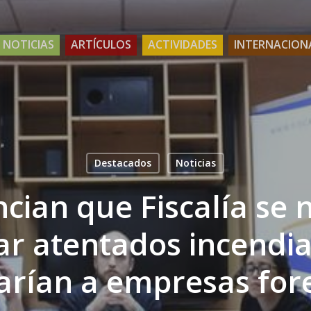
NOTICIAS
ARTÍCULOS
ACTIVIDADES
INTERNACION
Destacados
Noticias
ian que Fiscalía se 
ar atentados incendi
arían a empresas for