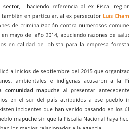
 sector
, haciendo referencia al ex Fiscal region
 también en particular, al ex persecutor
Luis Cham
iones de criminalización contra numerosos comun
 en mayo del año 2014, aduciendo razones de salu
ios en calidad de lobista para la empresa forest
icó a inicios de septiembre del 2015 que organiza
anos, ambientales e indígenas acusaron a
la F
 la comunidad mapuche
al presentar antecedente
rios en el sur del país atribuidos a ese pueblo i
«Existen incidentes que han venido pasando en los 
ueblo mapuche sin que la Fiscalía Nacional haya he
ban los medios relacionados a la agencia.