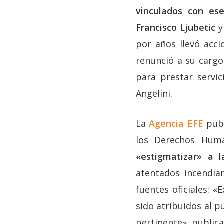
vinculados con ese
Francisco Ljubetic
y
por años llevó acc
renunció a su cargo
para prestar servic
Angelini.
La
Agencia EFE
publ
los Derechos Hum
«estigmatizar» a
atentados incendia
fuentes oficiales: 
sido atribuidos al p
pertinente», publica