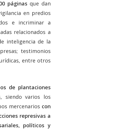
00 páginas
que dan
gilancia en predios
dos e incriminar a
nadas relacionados a
e inteligencia de la
presas; testimonios
urídicas, entre otros
ios de plantaciones
s
, siendo varios los
upos mercenarios
con
cciones represivas a
riales, políticos y