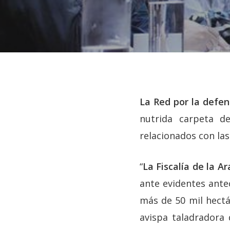
La Red por la defens
nutrida carpeta d
relacionados con la
“
La Fiscalía de la A
ante evidentes ante
más de 50 mil hectá
Hit enter to search or ESC to close
avispa taladradora