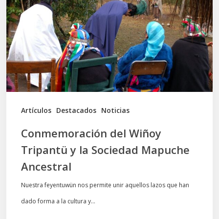
Tripantü
y
la
Sociedad
Mapuche
Ancestral
Artículos
Destacados
Noticias
Conmemoración del Wiñoy
Tripantü y la Sociedad Mapuche
Ancestral
Nuestra feyentuwün nos permite unir aquellos lazos que han
dado forma a la cultura y…