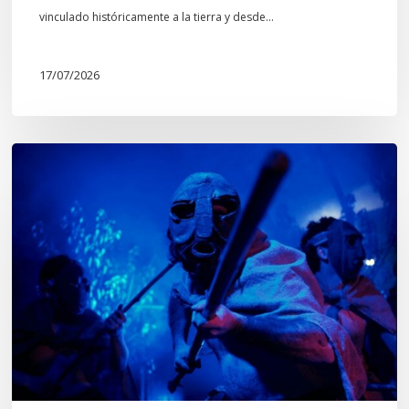
Mapuche»
vinculado históricamente a la tierra y desde…
17/07/2026
Opinión:
En
tiempos
de
Wiñoy
Tripantü,
KOLLONG
impacta
la