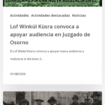
Juzgado
de
Actividades
Actividades destacadas
Noticias
Osorno
Lof Winkül Küsra convoca a
apoyar audiencia en Juzgado de
Osorno
El Lof Winkül Küsra convoca a apoyar nueva audiencia a
realizarse el día lunes 3…
01/08/2026
Chawrakawin:
Palimpsesto