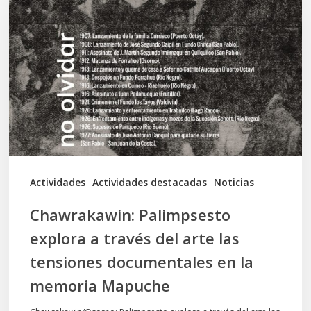
explora
a
través
del
arte
las
tensiones
documentales
Actividades
Actividades destacadas
Noticias
en
Chawrakawin: Palimpsesto
la
explora a través del arte las
memoria
tensiones documentales en la
Mapuche
memoria Mapuche