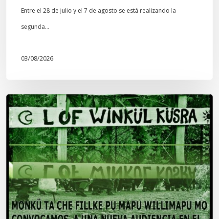
Entre el 28 de julio y el 7 de agosto se está realizando la
segunda…
03/08/2026
Lof
Winkül
Küsra
convoca
a
apoyar
audiencia
en