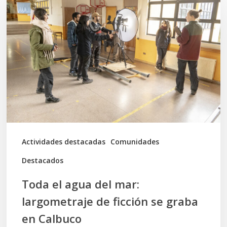
el
agua
del
mar:
largometraje
de
ficción
se
graba
Actividades destacadas
Comunidades
en
Destacados
Calbuco
Toda el agua del mar:
largometraje de ficción se graba
en Calbuco