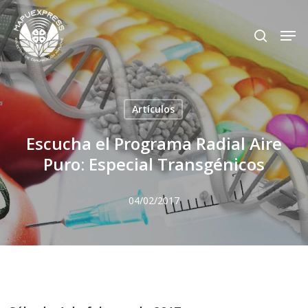
Skip
Men
search
to
Close
main
Menu
content
Artículos
Escucha el Programa Radial Aire
Puro: Especial Transgénicos
04/02/2017