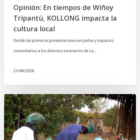
local
Opinión: En tiempos de Wiñoy
Tripantü, KOLLONG impacta la
cultura local
Desde las primeras presentaciones en peñas y espacios
comunitarios a los diversos escenarios de La…
21/06/2026
Conmemoración
del
Wiñoy
Tripantü
y