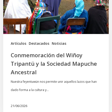
la
Sociedad
Mapuche
Ancestral
Artículos
Destacados
Noticias
Conmemoración del Wiñoy
Tripantü y la Sociedad Mapuche
Ancestral
Nuestra feyentuwün nos permite unir aquellos lazos que han
dado forma a la cultura y…
21/06/2026