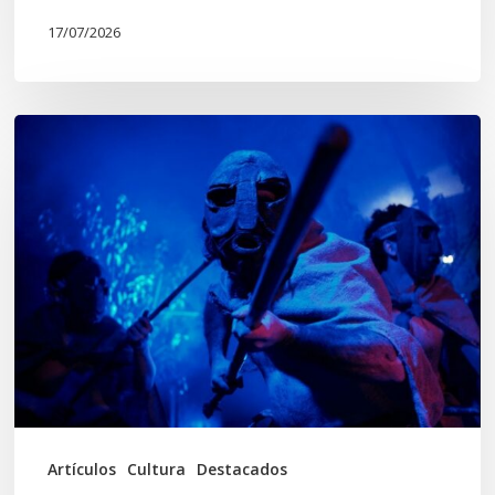
17/07/2026
Opinión:
En
tiempos
de
Wiñoy
Tripantü,
KOLLONG
impacta
la
cultura
Artículos
Cultura
Destacados