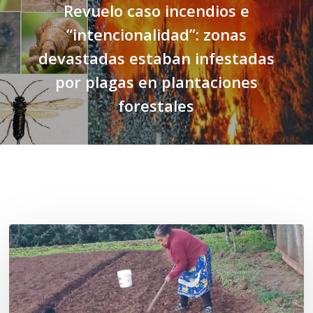
Revuelo caso incendios e
“intencionalidad”: zonas
devastadas estaban infestadas
por plagas en plantaciones
forestales
Related Posts
«La
privatización
de
las