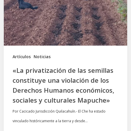
semillas
constituye
una
violación
de
los
Artículos
Noticias
Derechos
«La privatización de las semillas
Humanos
constituye una violación de los
económicos,
Derechos Humanos económicos,
sociales
sociales y culturales Mapuche»
y
culturales
Por Cacicado Jurisdicción Quilacahuín.- El Che ha estado
Mapuche»
vinculado históricamente a la tierra y desde…