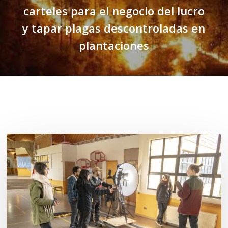
carteles para el negocio del lucro
y tapar plagas descontroladas en
plantaciones
Related Posts
Toda
el
agua
del
mar:
largometraje