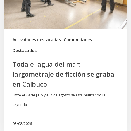
de
ficción
se
graba
Actividades destacadas
Comunidades
en
Destacados
Calbuco
Toda el agua del mar:
largometraje de ficción se graba
en Calbuco
Entre el 28 de julio y el 7 de agosto se está realizando la
segunda…
03/08/2026