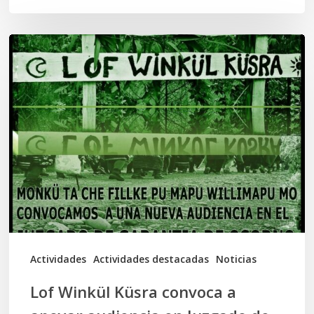
Lof
Winkül
Küsra
convoca
a
apoyar
audiencia
en
Juzgado
de
Actividades
Actividades destacadas
Noticias
Osorno
Lof Winkül Küsra convoca a