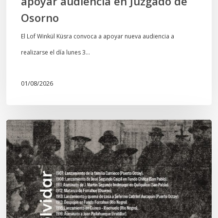
apoyar audiencia en Juzgado de
Osorno
El Lof Winkül Küsra convoca a apoyar nueva audiencia a
realizarse el día lunes 3…
01/08/2026
Chawrakawin:
Palimpsesto
explora
a
través
del