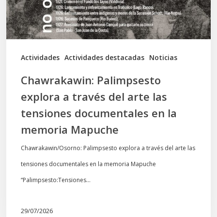
arte
las
tensiones
documentales
Actividades
Actividades destacadas
Noticias
en
Chawrakawin: Palimpsesto
la
explora a través del arte las
memoria
tensiones documentales en la
Mapuche
memoria Mapuche
Chawrakawin/Osorno: Palimpsesto explora a través del arte las
tensiones documentales en la memoria Mapuche
“Palimpsesto:Tensiones…
29/07/2026