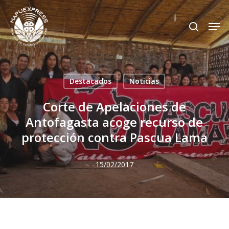
Skip
Men
search
to
Close
main
Menu
content
Destacados
Noticias
Corte de Apelaciones de
Antofagasta acoge recurso de
protección contra Pascua Lama
15/02/2017