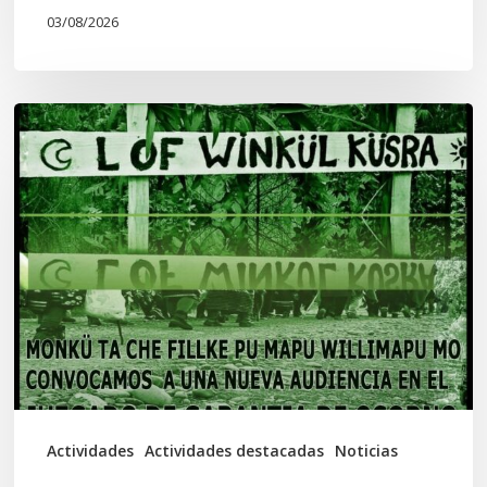
03/08/2026
Lof
Winkül
Küsra
convoca
a
apoyar
audiencia
en
Juzgado
de
Actividades
Actividades destacadas
Noticias
Osorno