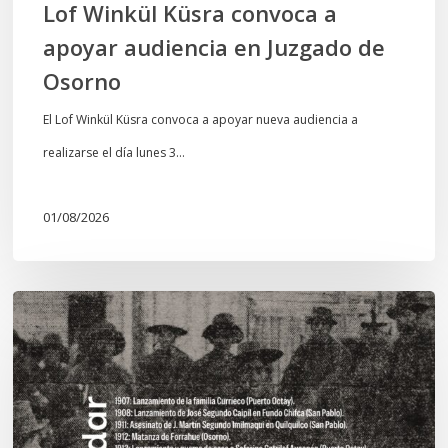
Lof Winkül Küsra convoca a
apoyar audiencia en Juzgado de
Osorno
El Lof Winkül Küsra convoca a apoyar nueva audiencia a
realizarse el día lunes 3…
01/08/2026
Chawrakawin:
Palimpsesto
explora
a
través