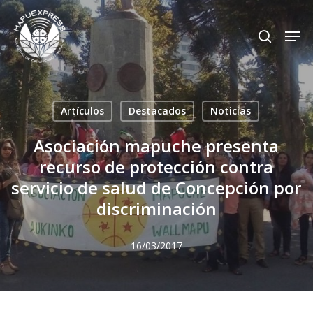
Skip
Men
search
to
Close
main
Menu
content
Artículos
Destacados
Noticias
Asociación mapuche presenta
recurso de protección contra
servicio de salud de Concepción por
discriminación
16/03/2017