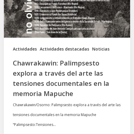
del
arte
las
tensiones
documentales
Actividades
Actividades destacadas
Noticias
en
Chawrakawin: Palimpsesto
la
explora a través del arte las
memoria
tensiones documentales en la
Mapuche
memoria Mapuche
Chawrakawin/Osorno: Palimpsesto explora a través del arte las
tensiones documentales en la memoria Mapuche
“Palimpsesto:Tensiones…