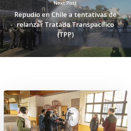
Next Post
Repudio en Chile a tentativas de
relanzar Tratado Transpacífico
(TPP)
Related Posts
Toda
el
agua
del