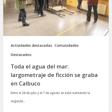
mar:
largometraje
de
ficción
se
graba
Actividades destacadas
Comunidades
en
Destacados
Calbuco
Toda el agua del mar:
largometraje de ficción se graba
en Calbuco
Entre el 28 de julio y el 7 de agosto se está realizando la
segunda…