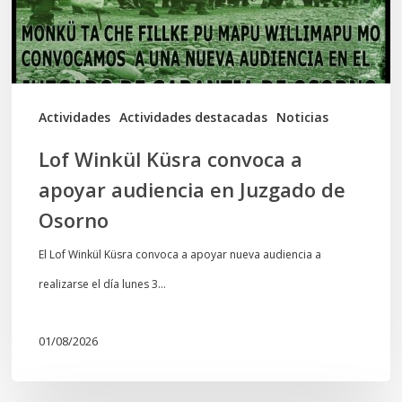
audiencia
en
Juzgado
de
Actividades
Actividades destacadas
Noticias
Osorno
Lof Winkül Küsra convoca a
apoyar audiencia en Juzgado de
Osorno
El Lof Winkül Küsra convoca a apoyar nueva audiencia a
realizarse el día lunes 3…
01/08/2026