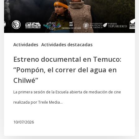
el
correr
del
agua
en
Actividades
Actividades destacadas
Chilwé”
Estreno documental en Temuco:
“Pompón, el correr del agua en
Chilwé”
La primera sesión de la Escuela abierta de mediación de cine
realizada por Treile Media…
10/07/2026