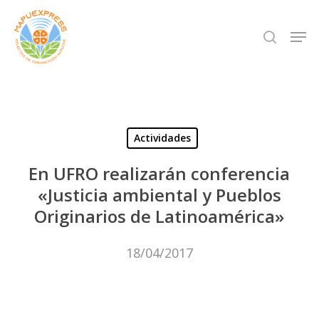
Skip
Men
search
to
Close
main
Menu
content
Actividades
En UFRO realizarán conferencia
«Justicia ambiental y Pueblos
Originarios de Latinoamérica»
18/04/2017