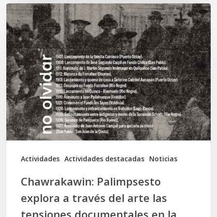
Chawrakawin:
Palimpsesto
explora
a
través
del
arte
las
tensiones
documentales
Actividades
Actividades destacadas
Noticias
en
Chawrakawin: Palimpsesto
la
explora a través del arte las
memoria
tensiones documentales en la