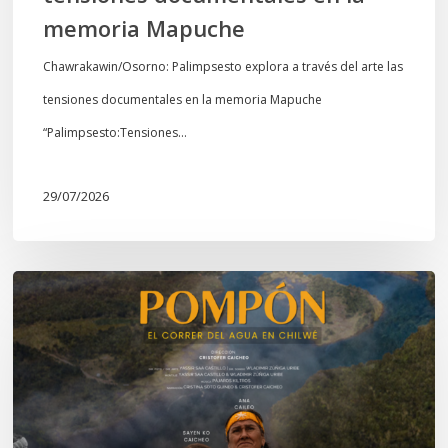
Mapuche
memoria Mapuche
Chawrakawin/Osorno: Palimpsesto explora a través del arte las
tensiones documentales en la memoria Mapuche
“Palimpsesto:Tensiones…
29/07/2026
Estreno
documental
en
Temuco:
“Pompón,