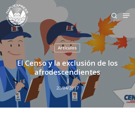
Skip
Men
search
to
Close
main
Menu
content
Artículos
El Censo y la exclusión de los
afrodescendientes
20/04/2017