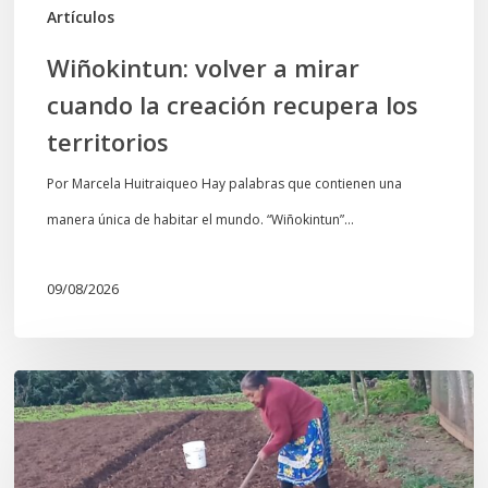
territorios
Artículos
Wiñokintun: volver a mirar
cuando la creación recupera los
territorios
Por Marcela Huitraiqueo Hay palabras que contienen una
manera única de habitar el mundo. “Wiñokintun”…
09/08/2026
«La
privatización
de