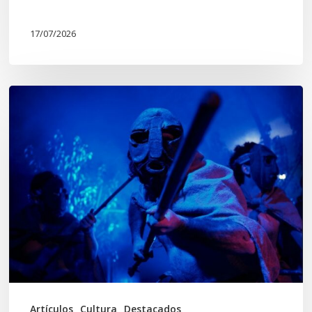
17/07/2026
Opinión:
En
tiempos
de
Wiñoy
Tripantü,
KOLLONG
impacta
la
cultura
Artículos
Cultura
Destacados