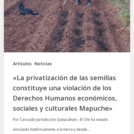
las
semillas
constituye
una
violación
de
los
Artículos
Noticias
Derechos
«La privatización de las semillas
Humanos
constituye una violación de los
económicos,
Derechos Humanos económicos,
sociales
sociales y culturales Mapuche»
y
culturales
Por Cacicado Jurisdicción Quilacahuín.- El Che ha estado
Mapuche»
vinculado históricamente a la tierra y desde…