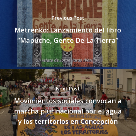
Previous Post
Metrenko: Lanzamiento del libro
“Mapuche, Gente De La Tierra”
Next Post
Movimientos sociales convocan a
marcha plurinacional por el agua
y los territorios en Concepción