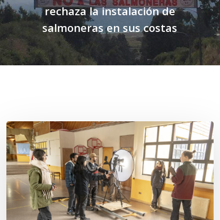
rechaza la instalación de
salmoneras en sus costas
Related Posts
Toda
el
agua
del
mar:
largometraje