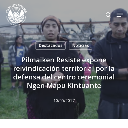
Skip
Men
search
to
Close
main
Menu
content
Destacados
Noticias
Pilmaiken Resiste expone
reivindicación territorial por la
defensa del centro ceremonial
Ngen Mapu Kintuante
10/05/2017