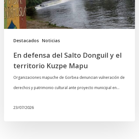
el
territorio
Kuzpe
Mapu
Destacados
Noticias
En defensa del Salto Donguil y el
territorio Kuzpe Mapu
Organizaciones mapuche de Gorbea denuncian vulneración de
derechos y patrimonio cultural ante proyecto municipal en…
23/07/2026