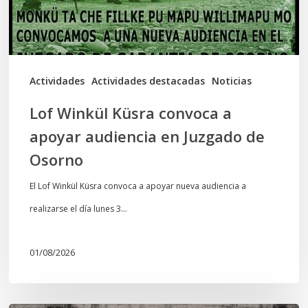
audiencia
en
Juzgado
de
Actividades
Actividades destacadas
Noticias
Osorno
Lof Winkül Küsra convoca a
apoyar audiencia en Juzgado de
Osorno
El Lof Winkül Küsra convoca a apoyar nueva audiencia a
realizarse el día lunes 3…
01/08/2026