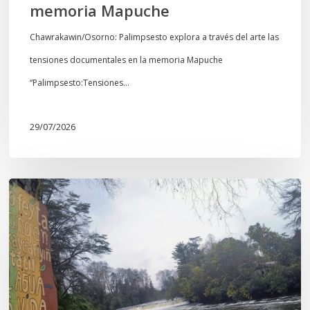
memoria Mapuche
Chawrakawin/Osorno: Palimpsesto explora a través del arte las
tensiones documentales en la memoria Mapuche
“Palimpsesto:Tensiones…
29/07/2026
En
defensa
del
Salto
Donguil
y