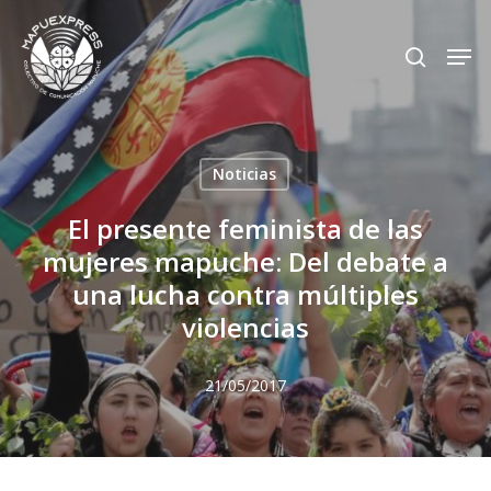
Skip
Men
search
to
Close
main
Menu
content
Noticias
El presente feminista de las
mujeres mapuche: Del debate a
una lucha contra múltiples
violencias
21/05/2017