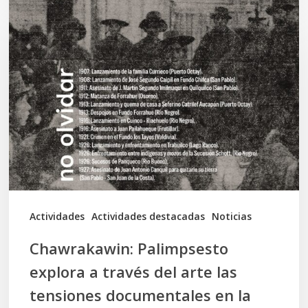
Chawrakawin:
Palimpsesto
explora
a
través
del
arte
las
tensiones
documentales
Actividades
Actividades destacadas
Noticias
en
Chawrakawin: Palimpsesto
la
explora a través del arte las
memoria
tensiones documentales en la
Mapuche