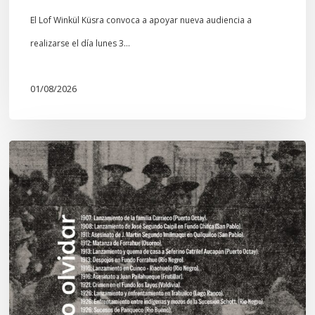
El Lof Winkül Küsra convoca a apoyar nueva audiencia a
realizarse el día lunes 3…
01/08/2026
Chawrakawin:
Palimpsesto
explora
a
través
del
arte
las