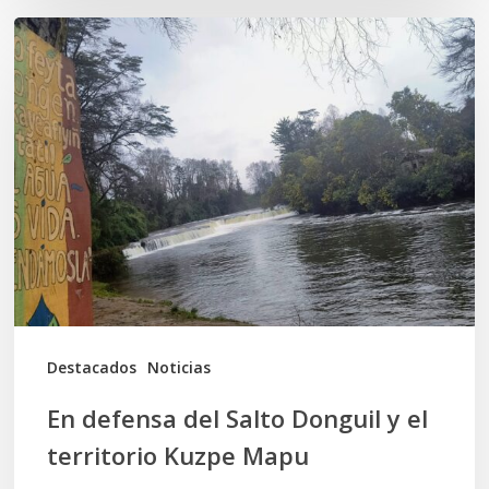
En
defensa
del
Salto
Donguil
y
el
territorio
Kuzpe
Mapu
Destacados
Noticias
En defensa del Salto Donguil y el
territorio Kuzpe Mapu