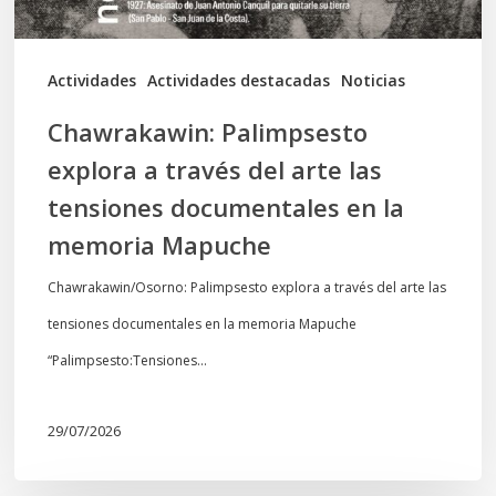
tensiones
documentales
Actividades
Actividades destacadas
Noticias
en
Chawrakawin: Palimpsesto
la
explora a través del arte las
memoria
tensiones documentales en la
Mapuche
memoria Mapuche
Chawrakawin/Osorno: Palimpsesto explora a través del arte las
tensiones documentales en la memoria Mapuche
“Palimpsesto:Tensiones…
29/07/2026