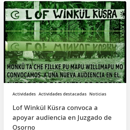
Lof
Winkül
Küsra
convoca
a
apoyar
audiencia
en
Juzgado
de
Actividades
Actividades destacadas
Noticias
Osorno
Lof Winkül Küsra convoca a
apoyar audiencia en Juzgado de
Osorno