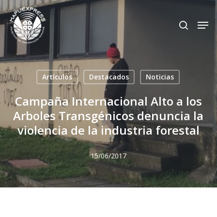
Skip
Men
search
to
Close
main
Menu
content
Artículos
Destacados
Noticias
Campaña Internacional Alto a los
Arboles Transgénicos denuncia la
violencia de la industria forestal
15/06/2017