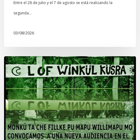
Entre el 28 de julio y el 7 de agosto se está realizando la
segunda…
03/08/2026
Lof
Winkül
Küsra
convoca
a
apoyar
audiencia
en