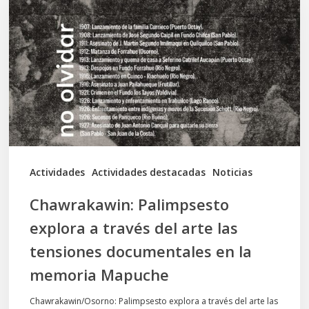
explora
a
través
del
arte
las
tensiones
documentales
Actividades
Actividades destacadas
Noticias
en
Chawrakawin: Palimpsesto
la
explora a través del arte las
memoria
tensiones documentales en la
Mapuche
memoria Mapuche
Chawrakawin/Osorno: Palimpsesto explora a través del arte las