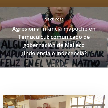
Next Post
Agresión a infancia mapuche en
Temucuicui: comunicado de
gobernación de Malleco
¿Indolencia o indecencia?
Related Posts
Toda
el