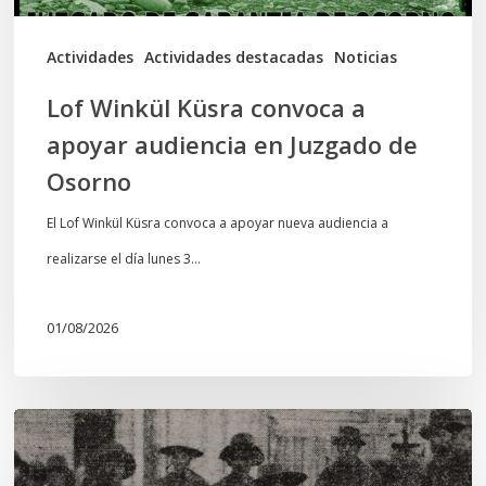
Juzgado
de
Actividades
Actividades destacadas
Noticias
Osorno
Lof Winkül Küsra convoca a
apoyar audiencia en Juzgado de
Osorno
El Lof Winkül Küsra convoca a apoyar nueva audiencia a
realizarse el día lunes 3…
01/08/2026
Chawrakawin:
Palimpsesto