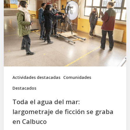
agua
del
mar:
largometraje
de
ficción
se
graba
Actividades destacadas
Comunidades
en
Destacados
Calbuco
Toda el agua del mar:
largometraje de ficción se graba
en Calbuco