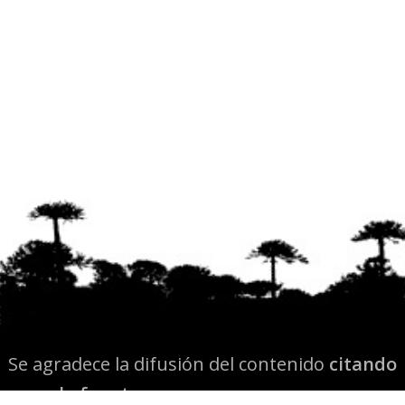
Se agradece la difusión del contenido
citando
la fuente www.mapuexpress.org