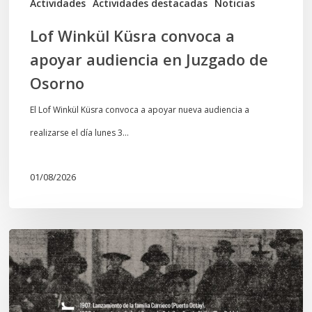
Actividades
Actividades destacadas
Noticias
Osorno
Lof Winkül Küsra convoca a
apoyar audiencia en Juzgado de
Osorno
El Lof Winkül Küsra convoca a apoyar nueva audiencia a
realizarse el día lunes 3…
01/08/2026
Chawrakawin:
Palimpsesto
explora
a