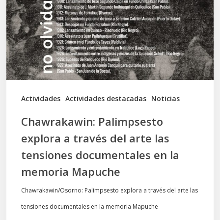
través
del
arte
las
tensiones
documentales
Actividades
Actividades destacadas
Noticias
en
Chawrakawin: Palimpsesto
la
explora a través del arte las
memoria
tensiones documentales en la
Mapuche
memoria Mapuche
Chawrakawin/Osorno: Palimpsesto explora a través del arte las
tensiones documentales en la memoria Mapuche