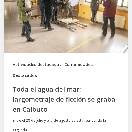
del
mar:
largometraje
de
ficción
se
graba
Actividades destacadas
Comunidades
en
Destacados
Calbuco
Toda el agua del mar:
largometraje de ficción se graba
en Calbuco
Entre el 28 de julio y el 7 de agosto se está realizando la
segunda…