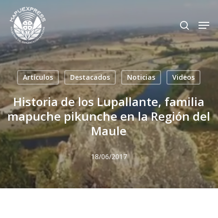
Skip
Men
search
to
Close
main
Menu
content
Artículos
Destacados
Noticias
Videos
Historia de los Lupallante, familia
mapuche pikunche en la Región del
Maule
18/06/2017