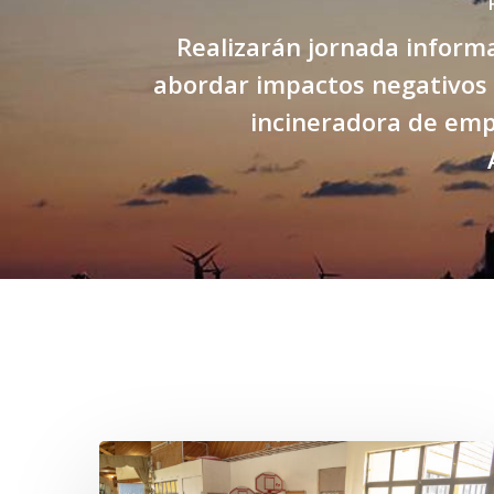
Realizarán jornada inform
abordar impactos negativos
incineradora de em
Related Posts
Toda