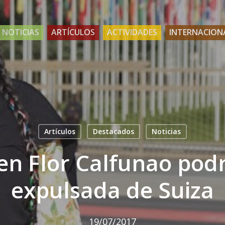
NOTICIAS
ARTÍCULOS
ACTIVIDADES
INTERNACION
Artículos
Destacados
Noticias
n Flor Calfunao podr
expulsada de Suiza
19/07/2017