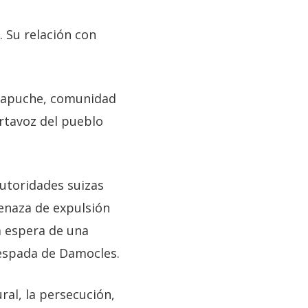
 Su relación con
 mapuche, comunidad
ortavoz del pueblo
autoridades suizas
enaza de expulsión
a espera de una
 espada de Damocles.
ural, la persecución,