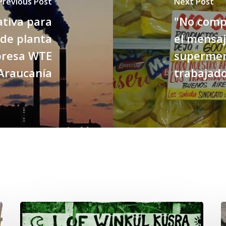
Previous Post
Next Post
ativa para
"No compr
 de planta
el mensaj
presa WTE
supermer
Araucanía
trabajado
Lof
C