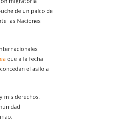
ión migratoria
apuche de un palco de
nte las Naciones
nternacionales
nea
que a la fecha
 concedan el asilo a
 y mis derechos.
omunidad
unao.