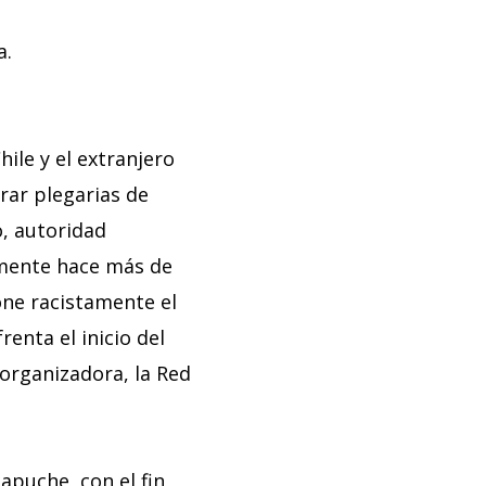
a.
hile y el extranjero
brar plegarias de
o, autoridad
amente hace más de
one racistamente el
enta el inicio del
 organizadora, la Red
apuche, con el fin