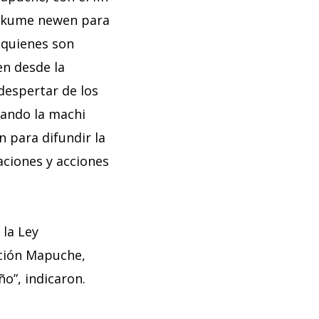
ro kume newen para
, quienes son
en desde la
 despertar de los
cuando la machi
 para difundir la
aciones y acciones
 la Ley
ación Mapuche,
o”, indicaron.