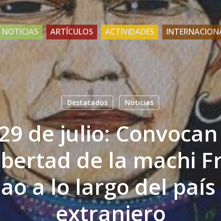
NOTICIAS
ARTÍCULOS
ACTIVIDADES
INTERNACION
Destacados
Noticias
9 de julio: Convocan
libertad de la machi F
ao a lo largo del país 
extranjero