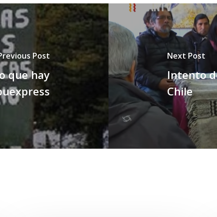
Previous Post
Next Post
Lo que hay
Intento 
apuexpress
Chile