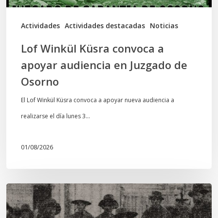
Juzgado
de
Actividades
Actividades destacadas
Noticias
Osorno
Lof Winkül Küsra convoca a
apoyar audiencia en Juzgado de
Osorno
El Lof Winkül Küsra convoca a apoyar nueva audiencia a
realizarse el día lunes 3…
01/08/2026
Chawrakawin:
Palimpsesto