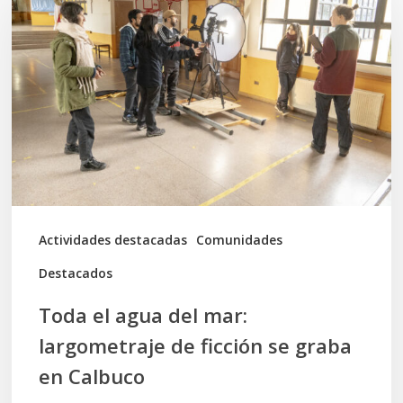
agua
del
mar:
largometraje
de
ficción
se
graba
Actividades destacadas
Comunidades
en
Destacados
Calbuco
Toda el agua del mar:
largometraje de ficción se graba
en Calbuco