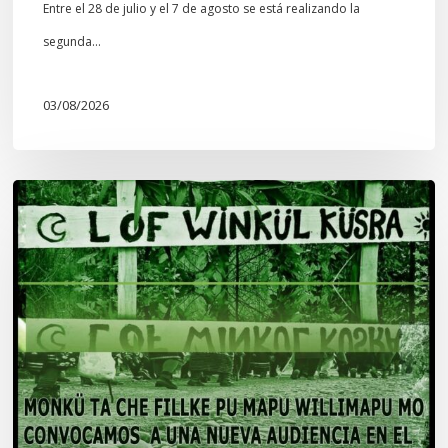
Entre el 28 de julio y el 7 de agosto se está realizando la
segunda…
03/08/2026
Lof
Winkül
Küsra
convoca
a
apoyar
audiencia
en