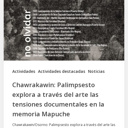
explora
a
través
del
arte
las
tensiones
documentales
Actividades
Actividades destacadas
Noticias
en
Chawrakawin: Palimpsesto
la
explora a través del arte las
memoria
tensiones documentales en la
Mapuche
memoria Mapuche
Chawrakawin/Osorno: Palimpsesto explora a través del arte las