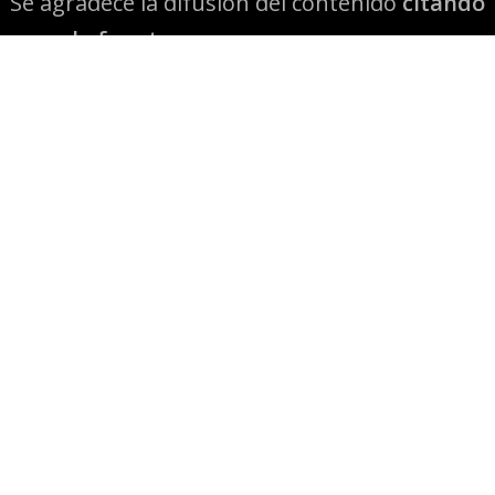
Se agradece la difusión del contenido
citando
la fuente www.mapuexpress.org
Desde el año 2000, ejerciendo el derecho a la
comunicación Mapuche en Wallmapu.
© 2026 Mapuexpress.