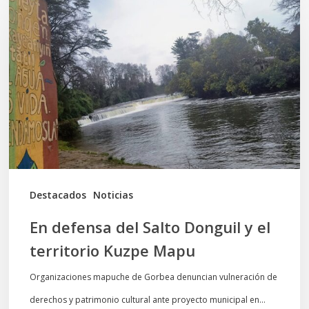
defensa
del
Salto
Donguil
y
el
territorio
Kuzpe
Mapu
Destacados
Noticias
En defensa del Salto Donguil y el
territorio Kuzpe Mapu
Organizaciones mapuche de Gorbea denuncian vulneración de
derechos y patrimonio cultural ante proyecto municipal en…