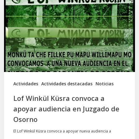
Küsra
convoca
a
apoyar
audiencia
en
Juzgado
de
Actividades
Actividades destacadas
Noticias
Osorno
Lof Winkül Küsra convoca a
apoyar audiencia en Juzgado de
Osorno
El Lof Winkül Küsra convoca a apoyar nueva audiencia a