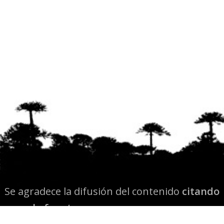
Se agradece la difusión del contenido
citando
la fuente www.mapuexpress.org