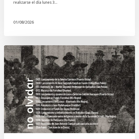
realizarse el día lunes 3…
01/08/2026
Chawrakawin:
Palimpsesto
explora
a
través
del
arte
las
tensiones