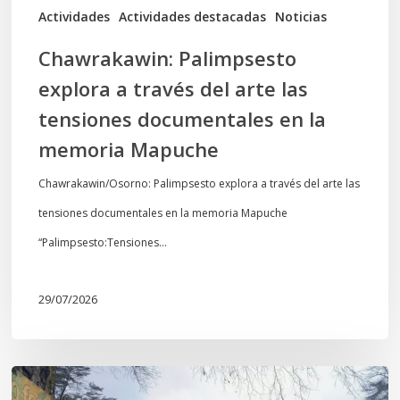
documentales
Actividades
Actividades destacadas
Noticias
en
Chawrakawin: Palimpsesto
la
explora a través del arte las
memoria
tensiones documentales en la
Mapuche
memoria Mapuche
Chawrakawin/Osorno: Palimpsesto explora a través del arte las
tensiones documentales en la memoria Mapuche
“Palimpsesto:Tensiones…
29/07/2026
En