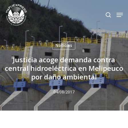
Skip
Men
search
to
Close
main
Menu
content
Noticias
Justicia acoge demanda contra
central hidroeléctrica en Melipeuco
por daño ambiental
04/08/2017