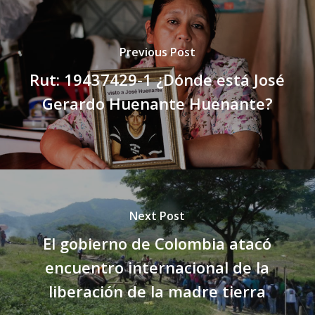
Previous Post
Rut: 19437429-1 ¿Dónde está José
Gerardo Huenante Huenante?
Next Post
El gobierno de Colombia atacó
encuentro internacional de la
liberación de la madre tierra