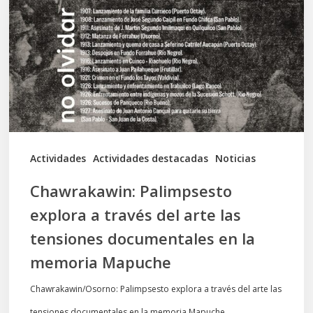
a
través
del
arte
las
tensiones
documentales
Actividades
Actividades destacadas
Noticias
en
Chawrakawin: Palimpsesto
la
explora a través del arte las
memoria
tensiones documentales en la
Mapuche
memoria Mapuche
Chawrakawin/Osorno: Palimpsesto explora a través del arte las
tensiones documentales en la memoria Mapuche