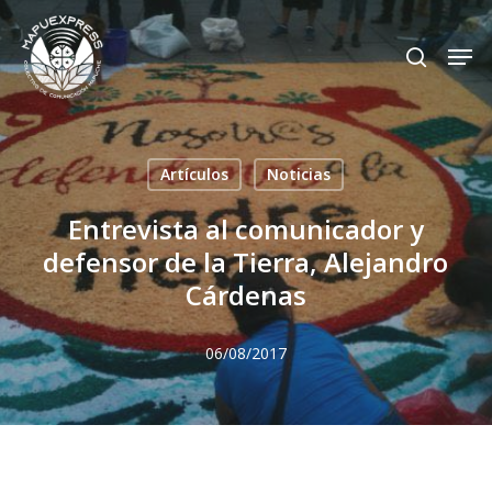
Skip
Men
search
to
Close
main
Menu
content
Artículos
Noticias
Entrevista al comunicador y
defensor de la Tierra, Alejandro
Cárdenas
06/08/2017