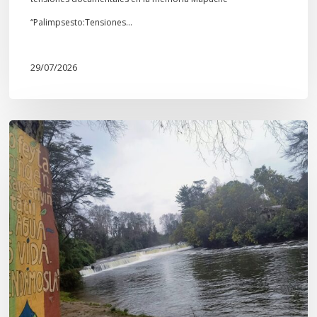
“Palimpsesto:Tensiones…
29/07/2026
En
defensa
del
Salto
Donguil
y
el
territorio