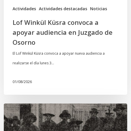
de
Actividades
Actividades destacadas
Noticias
Osorno
Lof Winkül Küsra convoca a
apoyar audiencia en Juzgado de
Osorno
El Lof Winkül Küsra convoca a apoyar nueva audiencia a
realizarse el día lunes 3…
01/08/2026
Chawrakawin:
Palimpsesto
explora