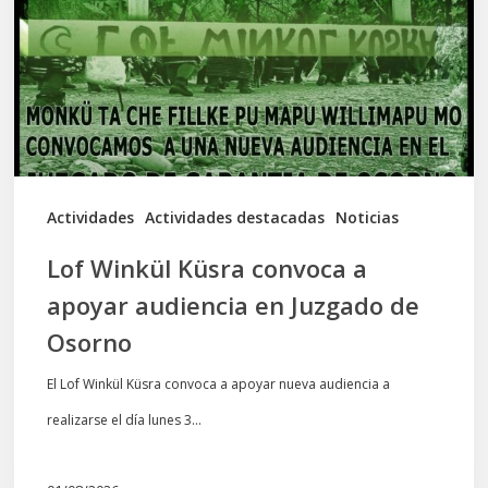
a
apoyar
audiencia
en
Juzgado
de
Actividades
Actividades destacadas
Noticias
Osorno
Lof Winkül Küsra convoca a
apoyar audiencia en Juzgado de
Osorno
El Lof Winkül Küsra convoca a apoyar nueva audiencia a
realizarse el día lunes 3…