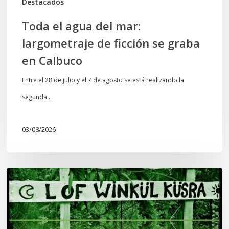
Destacados
Calbuco
Toda el agua del mar:
largometraje de ficción se graba
en Calbuco
Entre el 28 de julio y el 7 de agosto se está realizando la
segunda…
03/08/2026
Lof
Winkül
Küsra
convoca