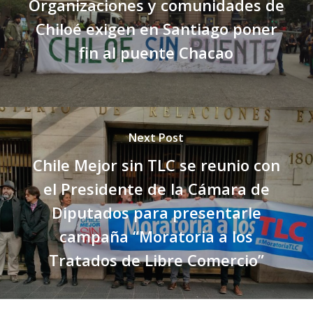
Organizaciones y comunidades de
Chiloé exigen en Santiago poner
fin al puente Chacao
Next Post
Chile Mejor sin TLC se reunio con
el Presidente de la Cámara de
Diputados para presentarle
campaña “Moratoria a los
Tratados de Libre Comercio”