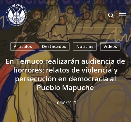
Skip
Men
search
to
Close
main
Menu
content
Artículos
Destacados
Noticias
Videos
En Temuco realizarán audiencia de
horrores: relatos de violencia y
persecución en democracia al
Pueblo Mapuche
10/08/2017