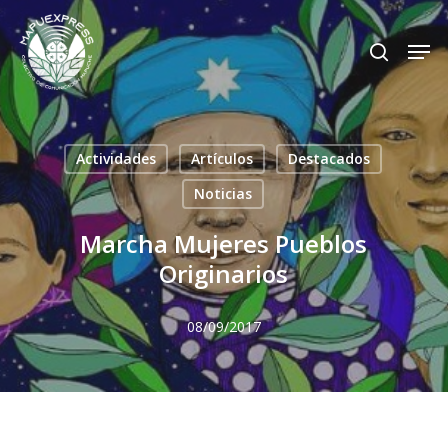
Skip
Men
search
to
Close
main
Menu
content
Actividades
Artículos
Destacados
Noticias
Marcha Mujeres Pueblos
Originarios
08/09/2017