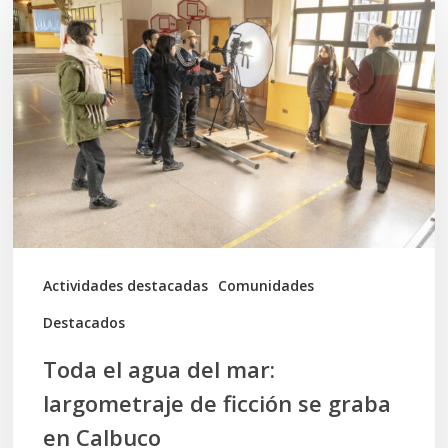
el
agua
del
mar:
largometraje
de
ficción
se
graba
Actividades destacadas
Comunidades
en
Destacados
Calbuco
Toda el agua del mar:
largometraje de ficción se graba
en Calbuco