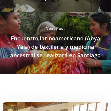
Next Post
Encuentro latinoamericano (Abya
Yala) de textilería y medicina
ancestral se realizará en Santiago
Related Posts
Toda