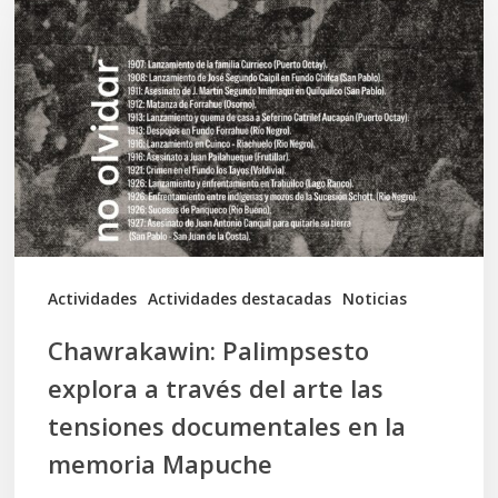
explora
a
través
del
arte
las
tensiones
documentales
Actividades
Actividades destacadas
Noticias
en
Chawrakawin: Palimpsesto
la
explora a través del arte las
memoria
tensiones documentales en la
Mapuche
memoria Mapuche