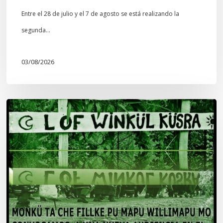
Entre el 28 de julio y el 7 de agosto se está realizando la
segunda…
03/08/2026
Lof
Winkül
Küsra
convoca
a
apoyar
audiencia
en