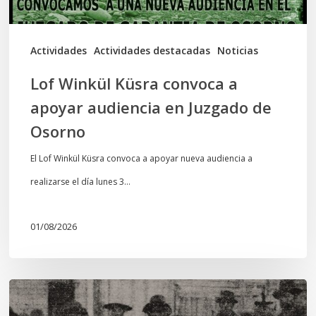
Juzgado
de
Actividades
Actividades destacadas
Noticias
Osorno
Lof Winkül Küsra convoca a
apoyar audiencia en Juzgado de
Osorno
El Lof Winkül Küsra convoca a apoyar nueva audiencia a
realizarse el día lunes 3…
01/08/2026
Chawrakawin:
Palimpsesto