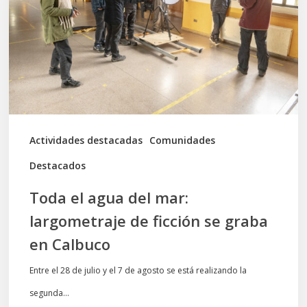
mar:
largometraje
de
ficción
se
graba
Actividades destacadas
Comunidades
en
Destacados
Calbuco
Toda el agua del mar:
largometraje de ficción se graba
en Calbuco
Entre el 28 de julio y el 7 de agosto se está realizando la
segunda…