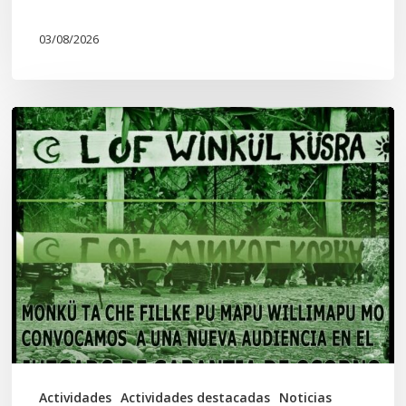
03/08/2026
Lof
Winkül
Küsra
convoca
a
apoyar
audiencia
en
Juzgado
de
Actividades
Actividades destacadas
Noticias