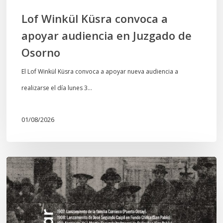
Osorno
Lof Winkül Küsra convoca a
apoyar audiencia en Juzgado de
Osorno
El Lof Winkül Küsra convoca a apoyar nueva audiencia a
realizarse el día lunes 3…
01/08/2026
Chawrakawin:
Palimpsesto
explora
a