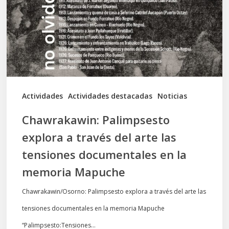
través
del
arte
las
tensiones
documentales
Actividades
Actividades destacadas
Noticias
en
Chawrakawin: Palimpsesto
la
explora a través del arte las
memoria
tensiones documentales en la
Mapuche
memoria Mapuche
Chawrakawin/Osorno: Palimpsesto explora a través del arte las
tensiones documentales en la memoria Mapuche
“Palimpsesto:Tensiones…