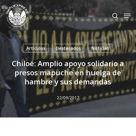
Skip
Men
search
to
Close
main
Menu
content
Artículos
Destacados
Noticias
Chiloé: Amplio apoyo solidario a
presos mapuche en huelga de
hambre y sus demandas
22/09/2017