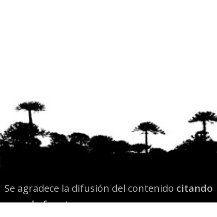
Se agradece la difusión del contenido
citando
la fuente www.mapuexpress.org