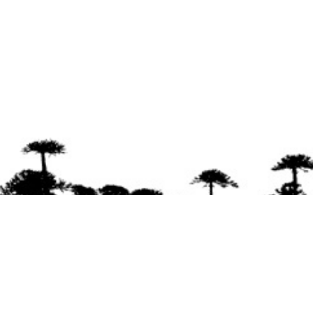
Se agradece la difusión del contenido
citando
la fuente www.mapuexpress.org