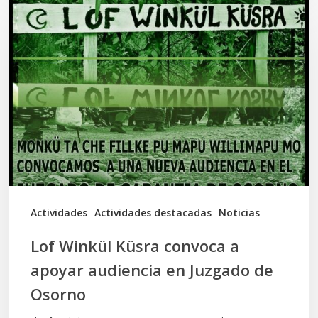
Winkül
Küsra
convoca
a
apoyar
audiencia
en
Juzgado
de
Actividades
Actividades destacadas
Noticias
Osorno
Lof Winkül Küsra convoca a
apoyar audiencia en Juzgado de
Osorno