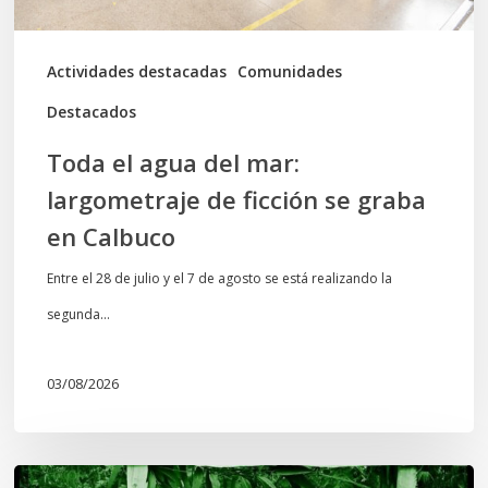
se
graba
Actividades destacadas
Comunidades
en
Destacados
Calbuco
Toda el agua del mar:
largometraje de ficción se graba
en Calbuco
Entre el 28 de julio y el 7 de agosto se está realizando la
segunda…
03/08/2026
Lof