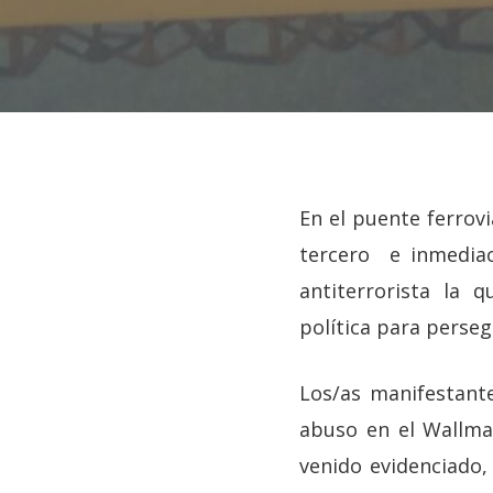
En el puente ferrov
tercero e inmediac
antiterrorista la 
política para perse
Los/as manifestante
abuso en el Wallma
Hit enter to search or ESC to close
venido evidenciado