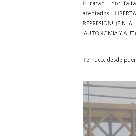
Huracán”, por falt
atentados. ¡LIBE
REPRESION! ¡FIN A
¡AUTONOMIA Y AUT
Temuco, desde puent