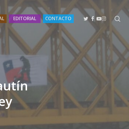
se
TWITTER
FACEBOOK
YOUTUBE
INSTAGRAM
AL
EDITORIAL
CONTACTO
autín
ey