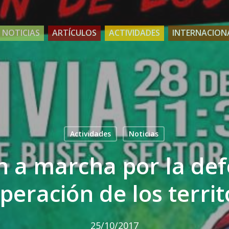
NOTICIAS
ARTÍCULOS
ACTIVIDADES
INTERNACION
Actividades
Noticias
n a marcha por la de
peración de los territ
25/10/2017