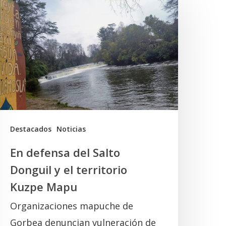
efensa
el
alto
onguil
l
erritorio
uzpe
Destacados
Noticias
Mapu
En defensa del Salto
Donguil y el territorio
Kuzpe Mapu
Organizaciones mapuche de
Gorbea denuncian vulneración de