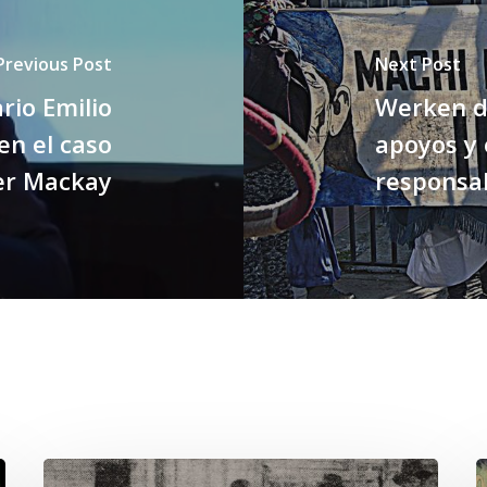
Previous Post
Next Post
rio Emilio
Werken d
en el caso
apoyos y 
er Mackay
responsa
Chawrakawin:
E