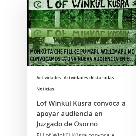
Winkül
Küsra
convoca
a
apoyar
audiencia
en
Juzgado
Actividades
Actividades destacadas
de
Noticias
Osorno
Lof Winkül Küsra convoca a
apoyar audiencia en
Juzgado de Osorno
El Lof Winkül Küsra convoca a