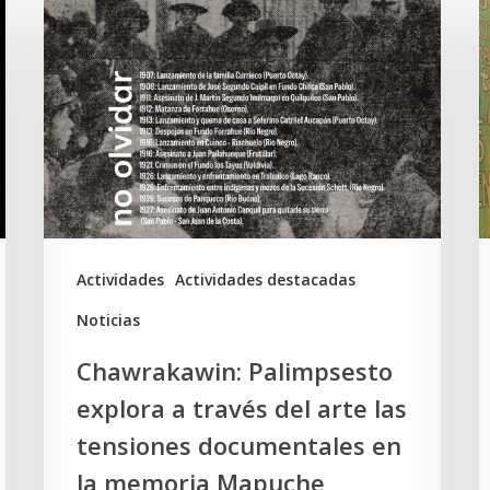
Palimpsesto
d
explora
d
a
S
través
D
del
y
arte
e
las
t
tensiones
K
Actividades
Actividades destacadas
documentales
Noticias
en
Chawrakawin: Palimpsesto
la
explora a través del arte las
memoria
tensiones documentales en
Mapuche
la memoria Mapuche