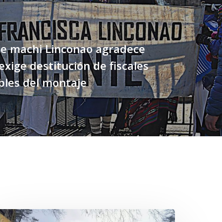
e machi Linconao agradece
exige destitución de fiscales
bles del montaje
n