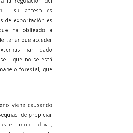
a la regulación del
ien, su acceso es
es de exportación es
 que ha obligado a
le tener que acceder
externas han dado
ndose que no se está
manejo forestal, que
leno viene causando
sequías, de propiciar
tus en monocultivo,