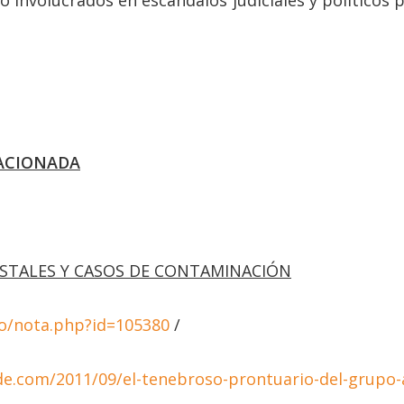
 involucrados en escándalos judiciales y políticos 
ACIONADA
ESTALES Y CASOS DE CONTAMINACIÓN
ulo/nota.php?id=105380
/
e.com/2011/09/el-tenebroso-prontuario-del-grupo-a