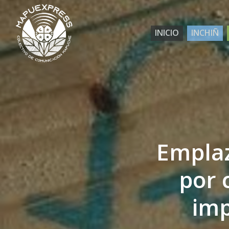
Skip
to
INICIO
INCHIÑ
main
content
Emplaz
por 
imp