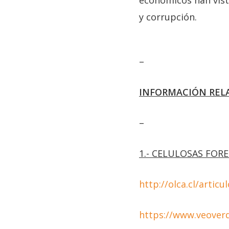
económicos han visto
y corrupción.
–
INFORMACIÓN REL
–
1.- CELULOSAS FOR
http://olca.cl/artic
https://www.veoverd