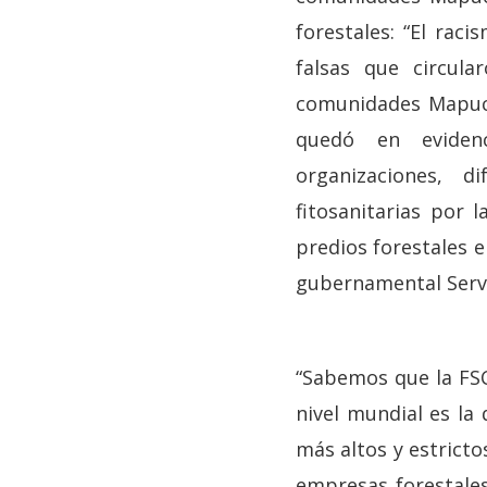
forestales: “El ra
falsas que circul
comunidades Mapuche
quedó en evidenc
organizaciones, d
fitosanitarias por 
predios forestales e
gubernamental Servi
“Sabemos que la FSC
nivel mundial es la
más altos y estrict
empresas forestales