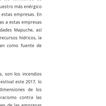
 nuestro más enérgico
a estas empresas. En
cas a estas empresas
idades Mapuche, así
ecursos hídricos, la
izan como fuente de
, son los incendios
stival este 2017, lo
dimensiones de los
 racismo contra las
nes de las empresas