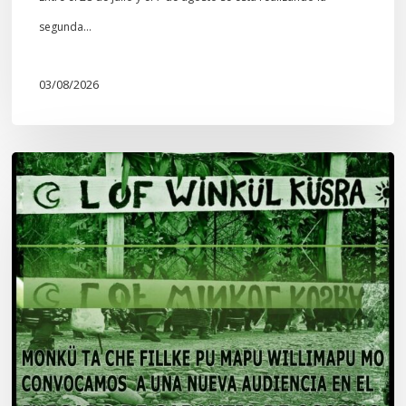
segunda…
03/08/2026
Lof
Winkül
Küsra
convoca
a
apoyar
audiencia
en
Juzgado