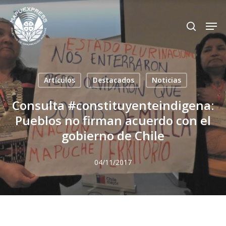
Skip
Men
search
to
Close
main
Menu
content
Artículos
Destacados
Noticias
Consulta #constituyenteindigena:
Pueblos no firman acuerdo con el
gobierno de Chile
04/11/2017