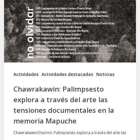
a
través
del
arte
las
tensiones
documentales
Actividades
Actividades destacadas
Noticias
en
Chawrakawin: Palimpsesto
la
explora a través del arte las
memoria
tensiones documentales en la
Mapuche
memoria Mapuche
Chawrakawin/Osorno: Palimpsesto explora a través del arte las