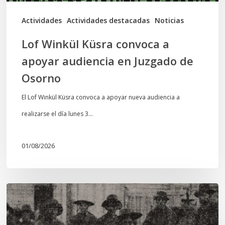
de
Actividades
Actividades destacadas
Noticias
Osorno
Lof Winkül Küsra convoca a
apoyar audiencia en Juzgado de
Osorno
El Lof Winkül Küsra convoca a apoyar nueva audiencia a
realizarse el día lunes 3…
01/08/2026
Chawrakawin:
Palimpsesto
explora