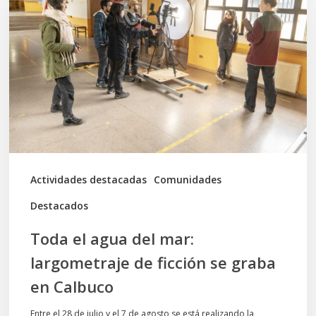
agua
del
mar:
largometraje
de
ficción
se
graba
Actividades destacadas
Comunidades
en
Destacados
Calbuco
Toda el agua del mar:
largometraje de ficción se graba
en Calbuco
Entre el 28 de julio y el 7 de agosto se está realizando la