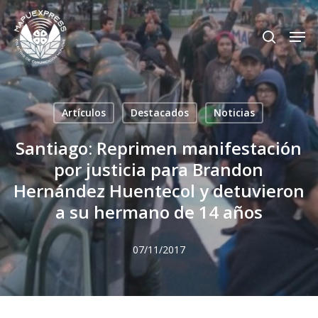
Skip
Men
search
to
Close
main
Menu
content
Artículos
Destacados
Noticias
Santiago: Reprimen manifestación
por justicia para Brandon
Hernández Huentecol y detuvieron
a su hermano de 14 años
07/11/2017