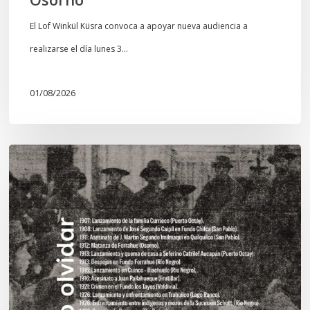
El Lof Winkül Küsra convoca a apoyar nueva audiencia a
realizarse el día lunes 3…
01/08/2026
Chawrakawin:
Palimpsesto
explora
a
través
del
arte