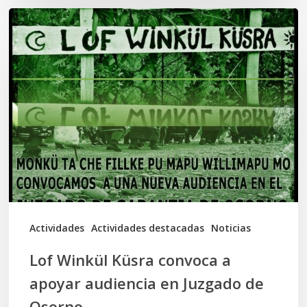
Lof
Winkül
Küsra
convoca
a
apoyar
audiencia
en
Juzgado
de
Actividades
Actividades destacadas
Noticias
Osorno
Lof Winkül Küsra convoca a
apoyar audiencia en Juzgado de
Osorno