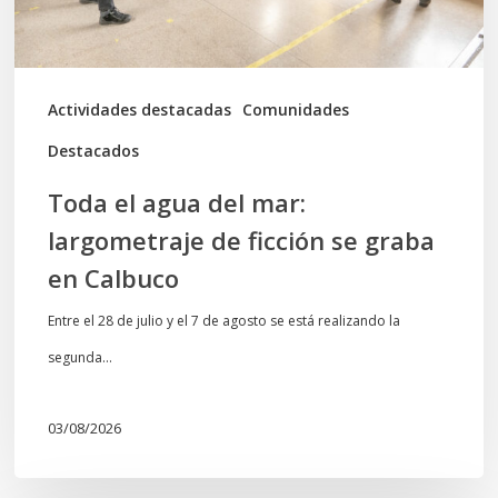
ficción
se
graba
Actividades destacadas
Comunidades
en
Destacados
Calbuco
Toda el agua del mar:
largometraje de ficción se graba
en Calbuco
Entre el 28 de julio y el 7 de agosto se está realizando la
segunda…
03/08/2026