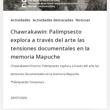
las
tensiones
documentales
Actividades
Actividades destacadas
Noticias
en
Chawrakawin: Palimpsesto
la
explora a través del arte las
memoria
tensiones documentales en la
Mapuche
memoria Mapuche
Chawrakawin/Osorno: Palimpsesto explora a través del arte las
tensiones documentales en la memoria Mapuche
“Palimpsesto:Tensiones…
29/07/2026