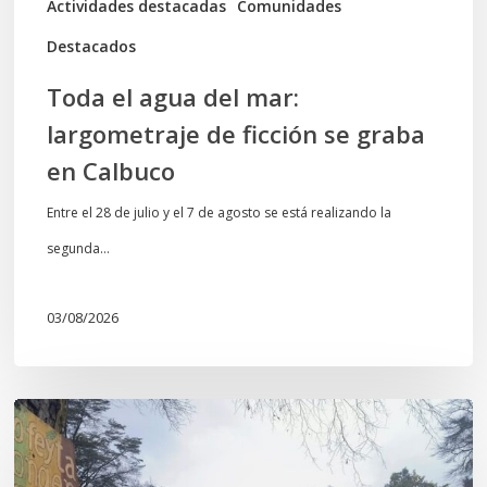
Actividades destacadas
Comunidades
en
Destacados
Calbuco
Toda el agua del mar:
largometraje de ficción se graba
en Calbuco
Entre el 28 de julio y el 7 de agosto se está realizando la
segunda…
03/08/2026
En
defensa
del