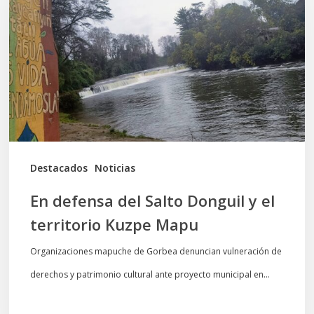
Salto
Donguil
y
el
territorio
Kuzpe
Mapu
Destacados
Noticias
En defensa del Salto Donguil y el
territorio Kuzpe Mapu
Organizaciones mapuche de Gorbea denuncian vulneración de
derechos y patrimonio cultural ante proyecto municipal en…