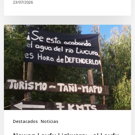
23/07/2026
Newen
Leufu
Ligkusra:
«el
Leufu
es
un
espacio
de
vida,
Destacados
Noticias
identidad,