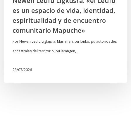
Newen Leufu Ligkusra: «el Leufu
espiritualidad
es un espacio de vida, identidad,
y
espiritualidad y de encuentro
de
comunitario Mapuche»
encuentro
comunitario
Por Newen Leufu Ligkusra. Mari mari, pu lonko, pu autoridades
Mapuche»
ancestrales del territorio, pu lamngen,…
23/07/2026