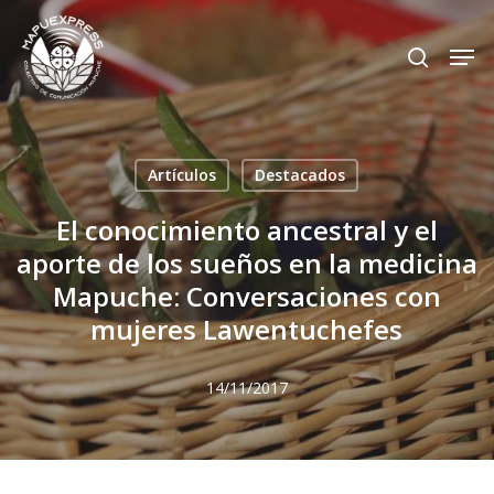
Skip
Men
search
to
Close
main
Menu
content
Artículos
Destacados
El conocimiento ancestral y el
aporte de los sueños en la medicina
Mapuche: Conversaciones con
mujeres Lawentuchefes
14/11/2017