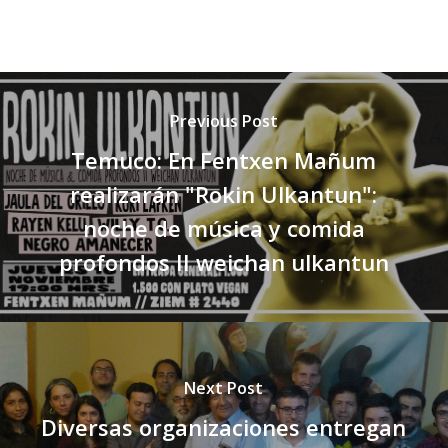
Previous Post
Temuco: En Fentxen Mañum
realizarán "Rokin Ulkantun":
noche de música y comida
profondos II weichan ulkantun
Next Post
Diversas organizaciones entregan