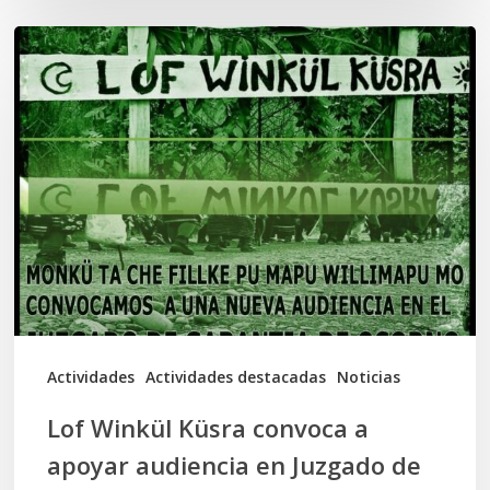
Lof
Winkül
Küsra
convoca
a
apoyar
audiencia
en
Juzgado
de
Actividades
Actividades destacadas
Noticias
Osorno
Lof Winkül Küsra convoca a
apoyar audiencia en Juzgado de