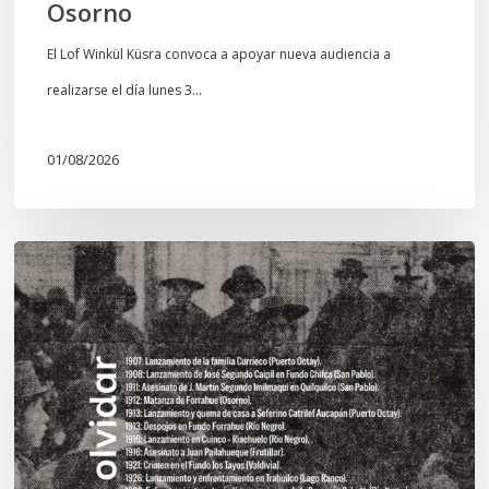
Osorno
El Lof Winkül Küsra convoca a apoyar nueva audiencia a
realizarse el día lunes 3…
01/08/2026
Chawrakawin:
Palimpsesto
explora
a
través
del
arte