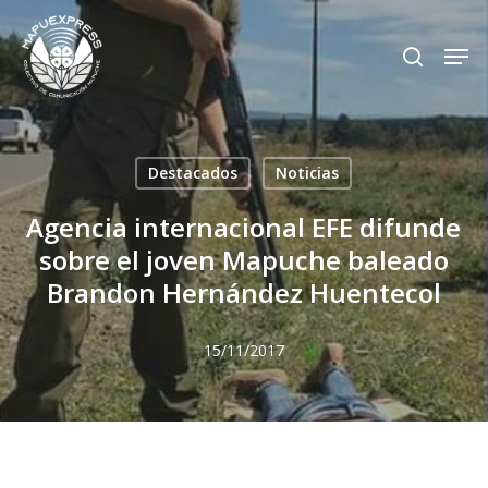
Skip
Men
search
to
Close
main
Menu
content
Destacados
Noticias
Agencia internacional EFE difunde
sobre el joven Mapuche baleado
Brandon Hernández Huentecol
15/11/2017