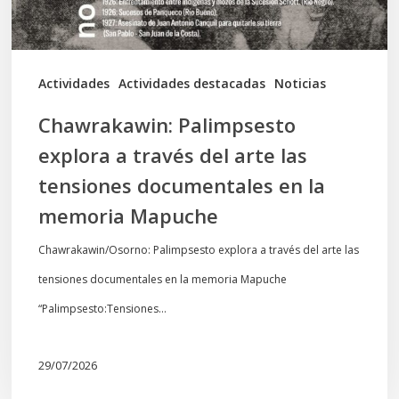
las
tensiones
documentales
Actividades
Actividades destacadas
Noticias
en
Chawrakawin: Palimpsesto
la
explora a través del arte las
memoria
tensiones documentales en la
Mapuche
memoria Mapuche
Chawrakawin/Osorno: Palimpsesto explora a través del arte las
tensiones documentales en la memoria Mapuche
“Palimpsesto:Tensiones…
29/07/2026