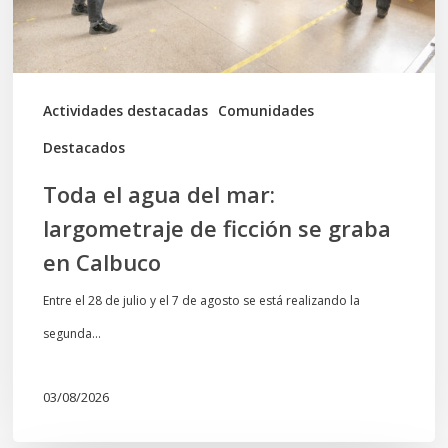
de
ficción
se
graba
Actividades destacadas
Comunidades
en
Destacados
Calbuco
Toda el agua del mar:
largometraje de ficción se graba
en Calbuco
Entre el 28 de julio y el 7 de agosto se está realizando la
segunda…
03/08/2026