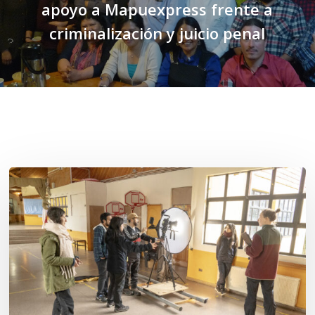
apoyo a Mapuexpress frente a
criminalización y juicio penal
Related Posts
Toda
el
agua
del
mar:
largometraje